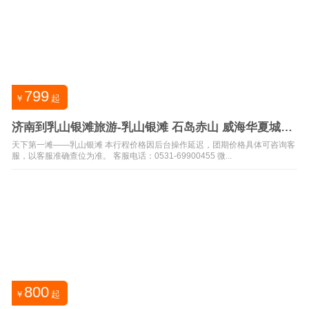
799
￥
起
济南到乳山银滩旅游-乳山银滩 石岛赤山 威海华夏城三
日
天下第一滩——乳山银滩 本行程价格因后台操作延迟，团期价格具体可咨询客
服，以客服准确查位为准。 客服电话：0531-69900455 微...
800
￥
起