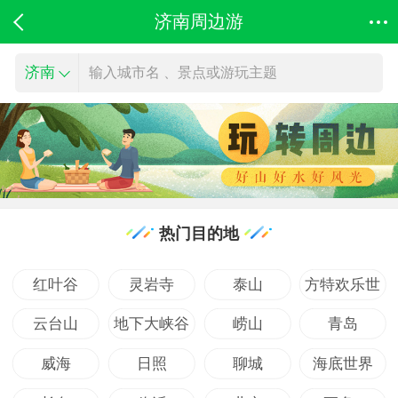
济南周边游
济南
输入城市名 、景点或游玩主题
热门目的地
红叶谷
灵岩寺
泰山
方特欢乐世
云台山
地下大峡谷
崂山
青岛
威海
日照
聊城
海底世界