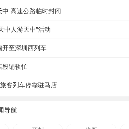
天中 高速公路临时封闭
天中人游天中”活动
增开至深圳西列车
店段铺轨忙
趟旅客列车停靠驻马店
闻导航