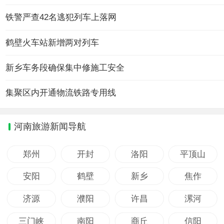
铁警严查42名逃犯列车上落网
鹤壁火车站新增两对列车
新乡车务段确保集中修施工安全
集聚区内开通物流铁路专用线
河南旅游新闻导航
郑州
开封
洛阳
平顶山
安阳
鹤壁
新乡
焦作
济源
濮阳
许昌
漯河
三门峡
南阳
商丘
信阳