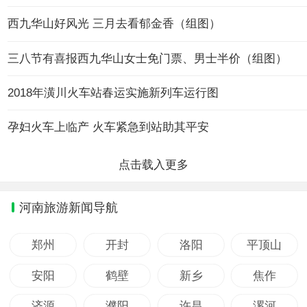
西九华山好风光 三月去看郁金香（组图）
三八节有喜报西九华山女士免门票、男士半价（组图）
2018年潢川火车站春运实施新列车运行图
孕妇火车上临产 火车紧急到站助其平安
河南旅游新闻导航
郑州
开封
洛阳
平顶山
安阳
鹤壁
新乡
焦作
济源
濮阳
许昌
漯河