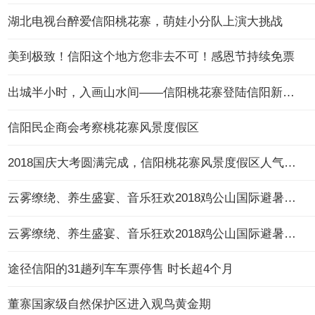
湖北电视台醉爱信阳桃花寨，萌娃小分队上演大挑战
美到极致！信阳这个地方您非去不可！感恩节持续免票
出城半小时，入画山水间——信阳桃花寨登陆信阳新闻联播
信阳民企商会考察桃花寨风景度假区
2018国庆大考圆满完成，信阳桃花寨风景度假区人气满满
云雾缭绕、养生盛宴、音乐狂欢2018鸡公山国际避暑文化节盛大开幕
云雾缭绕、养生盛宴、音乐狂欢2018鸡公山国际避暑文化节盛大开幕
途径信阳的31趟列车车票停售 时长超4个月
董寨国家级自然保护区进入观鸟黄金期