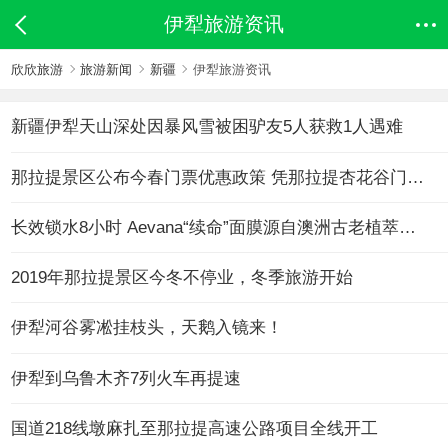
伊犁旅游资讯
欣欣旅游
旅游新闻
新疆
伊犁旅游资讯
新疆伊犁天山深处因暴风雪被困驴友5人获救1人遇难
那拉提景区公布今春门票优惠政策 凭那拉提杏花谷门票可十元游那拉提
长效锁水8小时 Aevana“续命”面膜源自澳洲古老植萃配方
2019年那拉提景区今冬不停业，冬季旅游开始
伊犁河谷雾凇挂枝头，天鹅入镜来！
伊犁到乌鲁木齐7列火车再提速
国道218线墩麻扎至那拉提高速公路项目全线开工