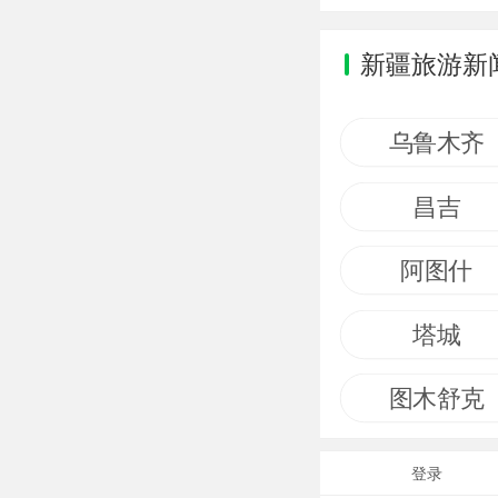
新疆旅游新
乌鲁木齐
昌吉
阿图什
塔城
图木舒克
登录