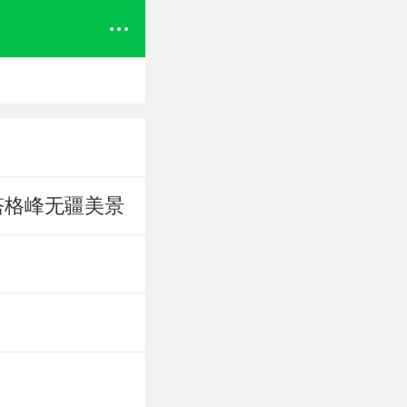
塔格峰无疆美景