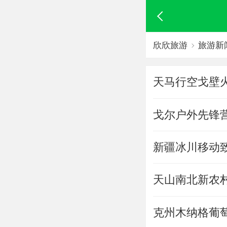
欣欣旅游
旅游新
天马行空戈壁
戈尔户外先锋营
新疆冰川移动致
天山南北新农
克州木纳格葡萄