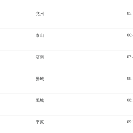
05:
兖州
06:
泰山
07:
济南
08:
晏城
08:
禹城
09:
平原