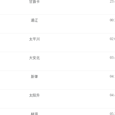
23:
甘旗卡
00:
通辽
02:
太平川
03:
大安北
04:
新肇
04:
太阳升
05:
林源