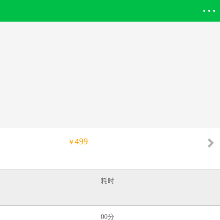
登录欣欣
499
￥
耗时
00分