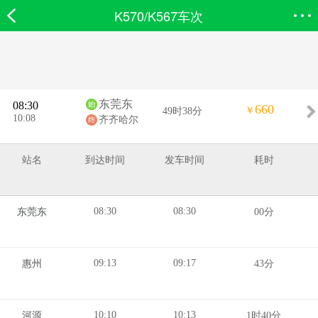
K570/K567车次
欣欣首页
搜索
全部分类
登录欣欣
东莞东
08:30
660
￥
49时38分
10:08
齐齐哈尔
站名
到达时间
发车时间
耗时
08:30
08:30
东莞东
00分
09:13
09:17
惠州
43分
10:10
10:13
河源
1时40分