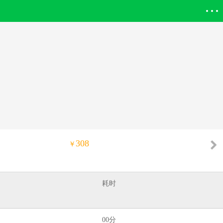
登录欣欣
308
￥
耗时
00分