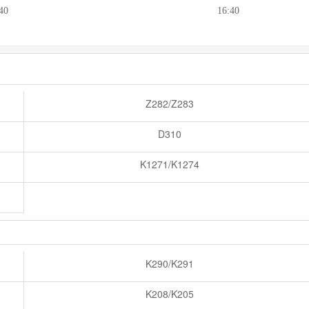
40
16:40
Z282/Z283
D310
K1271/K1274
K290/K291
K208/K205