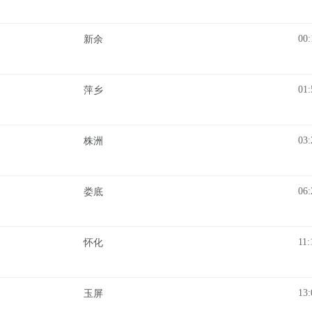
00:
新余
01:
萍乡
03:
株洲
06:
娄底
11:
怀化
13:
玉屏