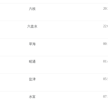
20:
六枝
22:
六盘水
00:
草海
01:
昭通
05:
盐津
07:
水富