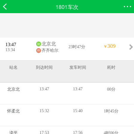
1801车次
欣欣首页
搜索
全部分类
登录欣欣
北京北
13:47
309
￥
23时47分
13:34
齐齐哈尔
站名
到达时间
发车时间
耗时
13:47
13:47
北京北
00分
15:32
15:40
怀柔北
1时45分
17:53
17:56
滦平
4时06分