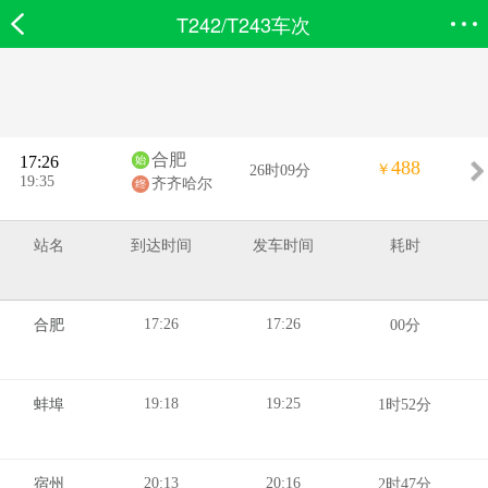
T242/T243车次
欣欣首页
搜索
全部分类
登录欣欣
合肥
17:26
488
￥
26时09分
19:35
齐齐哈尔
站名
到达时间
发车时间
耗时
17:26
17:26
合肥
00分
19:18
19:25
蚌埠
1时52分
20:13
20:16
宿州
2时47分