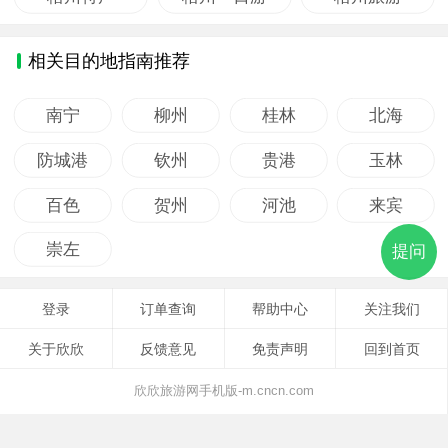
相关目的地指南推荐
南宁
柳州
桂林
北海
防城港
钦州
贵港
玉林
百色
贺州
河池
来宾
崇左
提问
登录
订单查询
帮助中心
关注我们
关于欣欣
反馈意见
免责声明
回到首页
欣欣旅游网手机版-m.cncn.com