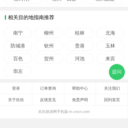
相关目的地指南推荐
南宁
柳州
桂林
北海
防城港
钦州
贵港
玉林
百色
贺州
河池
来宾
崇左
提问
登录
订单查询
帮助中心
关注我们
关于欣欣
反馈意见
免责声明
回到首页
欣欣旅游网手机版-m.cncn.com