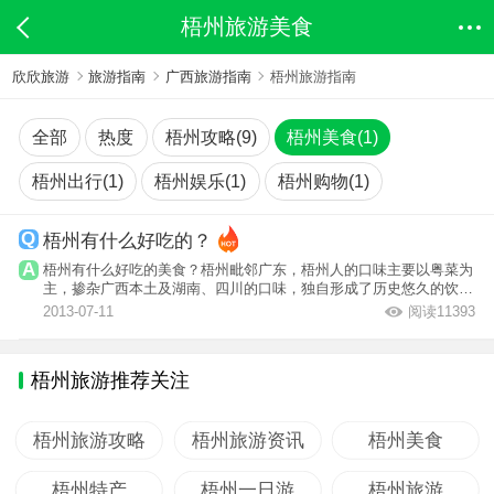
梧州旅游美食
欣欣旅游
旅游指南
广西旅游指南
梧州旅游指南
全部
热度
梧州攻略(9)
梧州美食(1)
梧州出行(1)
梧州娱乐(1)
梧州购物(1)
梧州有什么好吃的？
梧州有什么好吃的美食？梧州毗邻广东，梧州人的口味主要以粤菜为
主，掺杂广西本土及湖南、四川的口味，独自形成了历史悠久的饮食
文化。著名...
2013-07-11
阅读11393
梧州旅游推荐关注
梧州旅游攻略
梧州旅游资讯
梧州美食
梧州特产
梧州一日游
梧州旅游