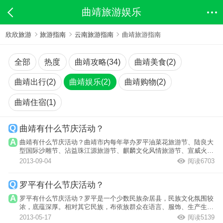
曲靖旅游娱乐
欣欣旅游
旅游指南
云南旅游指南
曲靖旅游指南
全部
热度
曲靖攻略(34)
曲靖美食(2)
曲靖出行(2)
曲靖娱乐(2)
曲靖购物(2)
曲靖住宿(1)
曲靖有什么节庆活动？
曲靖有什么节庆活动？曲靖市内每年举办罗平油菜花旅游节、陆良大
型国际沙雕节、沾益珠江源旅游节、麒麟文化风情旅游节、宣威火腿
文化美食节...
2013-09-04
阅读6703
罗平有什么节庆活动？
罗平有什么节庆活动？罗平是一个少数民族杂居县，民族文化氛围较
浓，底蕴深厚。相对其它民族，布依族群众在语言、服饰、生产生
活、居住环境...
2013-05-17
阅读5139