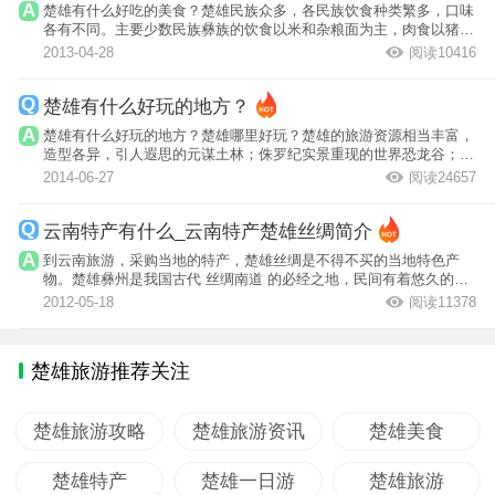
楚雄有什么好吃的美食？楚雄民族众多，各民族饮食种类繁多，口味
各有不同。主要少数民族彝族的饮食以米和杂粮面为主，肉食以猪、
羊、牛肉为...
2013-04-28
阅读10416
楚雄有什么好玩的地方？
楚雄有什么好玩的地方？楚雄哪里好玩？楚雄的旅游资源相当丰富，
造型各异，引人遐思的元谋土林；侏罗纪实景重现的世界恐龙谷；千
年盐都——...
2014-06-27
阅读24657
云南特产有什么_云南特产楚雄丝绸简介
到云南旅游，采购当地的特产，楚雄丝绸是不得不买的当地特色产
物。楚雄彝州是我国古代 丝绸南道 的必经之地，民间有着悠久的栽
桑养蚕、缫丝...
2012-05-18
阅读11378
楚雄旅游推荐关注
楚雄旅游攻略
楚雄旅游资讯
楚雄美食
楚雄特产
楚雄一日游
楚雄旅游