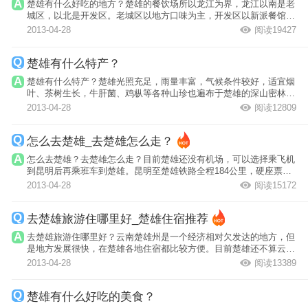
楚雄有什么好吃的地方？楚雄的餐饮场所以龙江为界，龙江以南是老
城区，以北是开发区。老城区以地方口味为主，开发区以新派餐馆为
主，大小餐...
2013-04-28
阅读19427
楚雄有什么特产？
楚雄有什么特产？楚雄光照充足，雨量丰富，气候条件较好，适宜烟
叶、茶树生长，牛肝菌、鸡枞等各种山珍也遍布于楚雄的深山密林之
间，物产极...
2013-04-28
阅读12809
怎么去楚雄_去楚雄怎么走？
怎么去楚雄？去楚雄怎么走？目前楚雄还没有机场，可以选择乘飞机
到昆明后再乘班车到楚雄。昆明至楚雄铁路全程184公里，硬座票价
19元，经停...
2013-04-28
阅读15172
去楚雄旅游住哪里好_楚雄住宿推荐
去楚雄旅游住哪里好？云南楚雄州是一个经济相对欠发达的地方，但
是地方发展很快，在楚雄各地住宿都比较方便。目前楚雄还不算云南
旅游的热区...
2013-04-28
阅读13389
楚雄有什么好吃的美食？