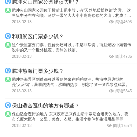
腾冲火山国家公园建议去吗？
腾冲火山国家公园位于横断山系南段，有“天然地质博物馆”之誉。 这
里集中分布在和顺、马站一带的大大小小高高矮矮的火山，构成了一
个庞大...
2018-02-13
阅读4695
和顺景区门票多少钱？
这个景区需要门票，性价比还可以，不是非常贵，而且景区中宛若传
说中的又一个世外桃源，安静的城镇。
2018-02-13
阅读4736
腾冲热海门票多少钱？
腾冲热海景区到处都可以看到热泉在呼呼喷涌。热海中最典型的
是“大滚锅”，蒸腾的热气，沸腾的热泉，别忘了尝一尝温泉煮鸡蛋。
2018-02-13
阅读5345
保山适合逛街的地方有哪些？
保山适合逛街的地方 东来夜市是来保山后非常适合逛街的地方。夜
市长度大概有一公里，美食、衣服、生活小物件和生活用品等等
2018-02-13
阅读17574