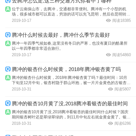
去腾冲怎么走,这三种交通方式你看中了哪种
位于云南保山市，去腾冲，交通都非常便利。腾冲有一个小型的机
场，很多城市都可以直达，穷游的话可以先飞昆明，然后在昆明转
机，有时候能省...
2019-10-17
阅读18385
腾冲什么时候去最好，腾冲什么季节去最好
腾冲一年四季气候如春,这里没有冬日的严寒，也没有夏日的酷暑所
以一年四季都非常适合旅行。
2019-10-17
阅读54860
腾冲的银杏什么时候黄，2018年腾冲银杏黄了吗
腾冲的银杏什么时候黄，2018年腾冲银杏黄了吗？最佳时间：10月
下旬至12月中旬，银杏村隐于群山环抱，被一片片金黄色的古银杏树
里里外外、错...
2018-10-31
阅读5807
腾冲的银杏10月黄了没,2018腾冲看银杏的最佳时间
腾冲的银杏10月黄了没,2018腾冲看银杏的最佳时间什么时候？国庆
期间银杏树叶还是翠绿翠绿的，到11月中旬左右就金黄金黄了。银杏
村的最佳观...
2018-10-31
阅读6286