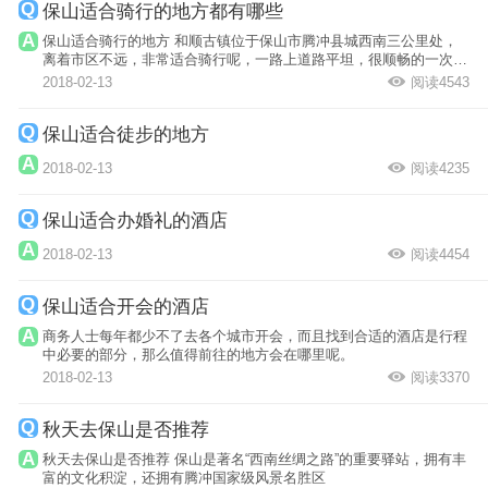
保山适合骑行的地方都有哪些
保山适合骑行的地方 和顺古镇位于保山市腾冲县城西南三公里处，
离着市区不远，非常适合骑行呢，一路上道路平坦，很顺畅的一次骑
行。
2018-02-13
阅读4543
保山适合徒步的地方
2018-02-13
阅读4235
保山适合办婚礼的酒店
2018-02-13
阅读4454
保山适合开会的酒店
商务人士每年都少不了去各个城市开会，而且找到合适的酒店是行程
中必要的部分，那么值得前往的地方会在哪里呢。
2018-02-13
阅读3370
秋天去保山是否推荐
秋天去保山是否推荐 保山是著名“西南丝绸之路”的重要驿站，拥有丰
富的文化积淀，还拥有腾冲国家级风景名胜区