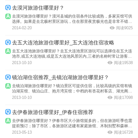
去漠河旅游住哪里好？
去漠河旅游住哪里好？漠河县城的住宿条件比较成熟，多家宾馆可供
选择。如果是去北极村景区游玩，住在那里夜赏极光也是非常不错的
选择。
2014-02-20
阅读9025
去五大连池旅游住哪里好_五大连池住宿攻略
去五大连池旅游住哪里好？去五大连池景区游玩可以选择住在五大连
池市,或五大连池镇,或是五大连池风景区内,三者的名称时常让游客混
淆,因此在...
2013-10-10
阅读19538
镜泊湖住宿推荐_去镜泊湖旅游住哪里好？
去镜泊湖旅游住哪里好？镜泊景区可提供住宿，比较高级的宾馆有镜
泊湖宾馆、镜泊山庄、抱月湾宾馆；中档的有杏花村客店、湖光阁客
店等。
2013-10-10
阅读17098
去伊春旅游住哪里好_伊春住宿推荐
去伊春旅游住哪里好？伊春市区大小旅馆挺多的，但在旅游旺季也需
提前预订；除了市区，各旅游区还建有家庭旅馆、木制别墅和森林小
木屋登，价...
2013-05-13
阅读16728