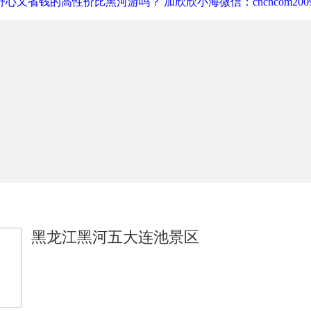
心又省钱的高性价比黑河游吗？ 加欣欣小海微信：cncncom200
黑龙江黑河五大连池景区