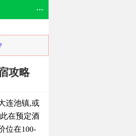
？
宿攻略
大连池镇,或
因此在预定酒
位在100-