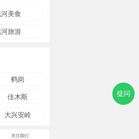
黑河美食
黑河旅游
鹤岗
提问
佳木斯
大兴安岭
关注我们