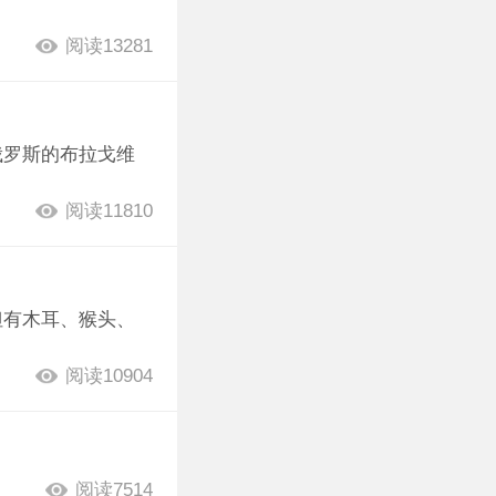
阅读13281
俄罗斯的布拉戈维
阅读11810
但有木耳、猴头、
阅读10904
阅读7514