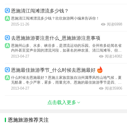
恩施清江闯滩漂流多少钱？
恩施清江闯滩漂流多少钱？欣欣旅游网小编来告诉你！
2015-11-26
阅读6998
去恩施旅游要注意什么_恩施旅游注意事项
恩施州山多、水多、峡谷多，是漂流运动的乐园。全州有多处闻名省
内外甚至蜚声全国的漂流河段，如著名的神农溪、清江闯滩等。但
是，漂流不仅...
2013-04-27
阅读14082
恩施最佳旅游季节_什么时候去恩施最好
什么时候去恩施最好？恩施土家族苗族自治州属季风性山地气候，夏
无酷暑，冬少严寒，雾多，雨量充沛。恩施的最佳旅游季节是四、五
月份。
2013-04-27
阅读35906
点击载入更多
恩施旅游推荐关注