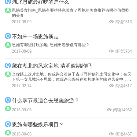
湖北恩施最好吃的是什么
恩施美食指南_恩施有哪些特色美食？恩施的美食推荐有哪些值得吃
的美食
2017-08-09
阅读9813
不如来一场恩施暴走
恩施有哪些好玩的地_恩施出游景点有哪些？
2017-08-09
阅读5784
藏在湖北的风水宝地 清明假期约吗
当你踏上这片土地，你或许会着迷于古老而神秘的土司文化中；在天
下第一女儿城乐不思蜀；你或许会陶醉在那片绝美的峡谷风光中，在
充满奥秘的...
2017-02-14
阅读4617
什么季节最适合去恩施旅游？
2016-09-06
阅读14962
恩施有哪些娱乐项目？
2016-09-06
阅读4487