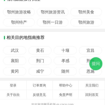
鄂州旅游攻略
鄂州旅游资讯
鄂州美食
鄂州特产
鄂州一日游
鄂州旅游
相关目的地指南推荐
武汉
黄石
十堰
宜昌
襄阳
荆门
孝感
荆州
提问
黄冈
咸宁
随州
恩施
登录
订单查询
帮助中心
关注我们
关于欣欣
反馈意见
免责声明
回到首页
欣欣旅游网手机版-m.cncn.com