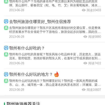
鄂州有什么特产？当地的著名特产有汉唐以来列为朝廷贡品的茧丝
绸、英山茶叶、蕲春四宝（蛇、龟、竹、艾）和水葡萄籼米、浠水芝
麻湖藕等。
2013-06-28
阅读10433
去鄂州旅游住哪里好_鄂州住宿推荐
去鄂州旅游住哪里好？鄂东片区虽然有着较好的交通位置，但是整体
经济发展水平在全省处于中下游地位，旅游业起步比较晚，因此住宿
水平以及宾...
2013-06-28
阅读5880
鄂州有什么好吃的？
鄂州有什么好吃的美食呢？鄂东风味小吃品种丰富，历史悠久，源远
流长。勤劳聪慧、热情好客的鄂东人民，在逢年过节或亲朋好友到来
或重要宾客...
2013-06-28
阅读7422
鄂州有什么好玩的地方？
鄂州有什么好玩的地方？鄂州哪里好玩？鄂州是一座风光秀丽的城
市。山、水、城浑然一体，西山是著名的风景名胜区；洋澜湖、梁子
湖、红莲湖更...
2013-06-28
阅读16607
鄂州旅游推荐关注