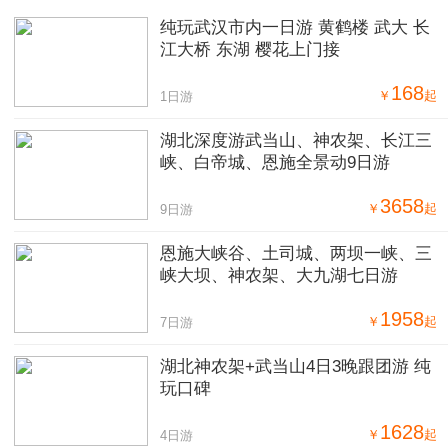
纯玩武汉市内一日游 黄鹤楼 武大 长
江大桥 东湖 樱花上门接
168
￥
起
1日游
湖北深度游武当山、神农架、长江三
峡、白帝城、恩施全景动9日游
3658
￥
起
9日游
恩施大峡谷、土司城、两坝一峡、三
峡大坝、神农架、大九湖七日游
1958
￥
起
7日游
湖北神农架+武当山4日3晚跟团游 纯
玩口碑
1628
￥
起
4日游