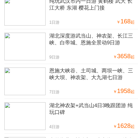
纯玩武汉市内一日游 黄鹤楼 武大 长
江大桥 东湖 樱花上门接
168
￥
起
1日游
湖北深度游武当山、神农架、长江三
峡、白帝城、恩施全景动9日游
3658
￥
起
9日游
恩施大峡谷、土司城、两坝一峡、三
峡大坝、神农架、大九湖七日游
1958
￥
起
7日游
湖北神农架+武当山4日3晚跟团游 纯
玩口碑
1628
￥
起
4日游