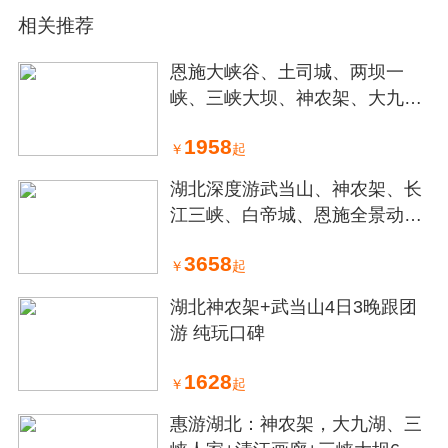
相关推荐
恩施大峡谷、土司城、两坝一
峡、三峡大坝、神农架、大九湖
七日游
1958
￥
起
湖北深度游武当山、神农架、长
江三峡、白帝城、恩施全景动9
日游
3658
￥
起
湖北神农架+武当山4日3晚跟团
游 纯玩口碑
1628
￥
起
惠游湖北：神农架，大九湖、三