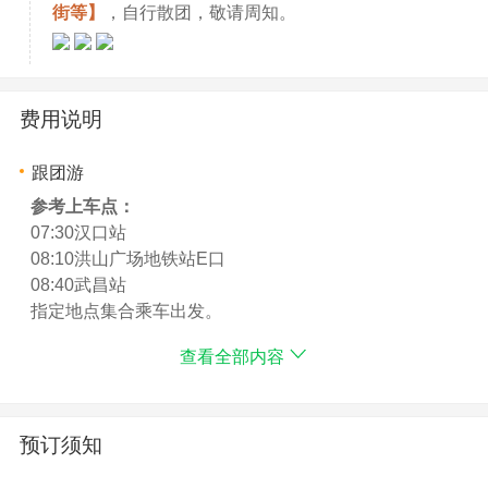
街等】
，自行散团，敬请周知。
费用说明
跟团游
参考上车点：
07:30汉口站
08:10洪山广场地铁站E口
08:40武昌站
指定地点集合乘车出发。
查看全部内容
费用包含：
1、交通全程空调巴士(保证每人一正座，车型根据出游人
数而调整）。
2、门票黄鹤楼大门票（不含景区内园中园门票、索道、
预订须知
电瓶车及其他自费、自理项目）。