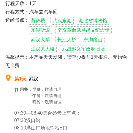
行程天数：1天
行程方式：汽车去汽车回
途经景点：
黄鹤楼
武汉东湖
湖北省博物馆
东湖听涛
辛亥革命武昌起义纪念馆
武汉大学
长江大桥
东湖磨山
江汉关大楼
武昌起义军政府旧址
温馨提示：本产品天天发团，请至少提前1天报名。无购物
无自费！
第1天
武汉
用餐：
早餐：敬请自理
午餐：敬请自理
晚餐：敬请自理
07:30—08:40集合参考上车点：
07:30汉口站
08:10洪山广场地铁站E口