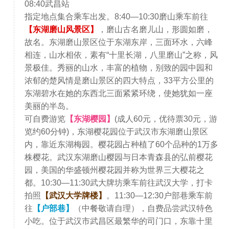
08:40武昌站
指定地点集合乘车出发。8:40—10:30磨山乘车前往
【东湖磨山风景区】
，磨山古名磨儿山，形圆如磨，
故名。东湖磨山景区位于东湖东岸，三面环水，六峰
相连，山水相依，素有“十里长湖，八里磨山”之称，风
景极佳。秀丽的山水，丰富的植物，别致的园中园和
浓郁的楚风情是磨山景区的四大特点，33平方公里的
东湖碧水在她的东西北三面紧紧环绕，使她犹如一座
美丽的半岛。
可自费游览
【东湖樱园】
(成人60元，优待票30元，游
览约60分钟)，东湖樱花园位于武汉市东湖磨山景区
内，靠近东湖梅园。樱花园占种植了60个品种的1万多
株樱花。武汉东湖磨山樱园与日本青森县的弘前樱花
园，美国的华盛顿州樱花园并称为世界三大樱花之
都。10:30—11:30武大牌坊乘车前往武汉大学，打卡
拍照
【武汉大学牌楼】
。11:30—12:30户部巷乘车前
往
【户部巷】
（中餐敬请自理），自费品尝武汉特色
小吃。位于武汉市武昌区最繁华的司门口，东靠十里