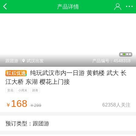
产品详情
跟团游
武汉出发
产品编号：4548318
纯玩武汉市内一日游 黄鹤楼 武大 长
江大桥 东湖 樱花上门接
赏花
小周末
踏青
168
62358人关注
￥
￥299
预订类型：
跟团游