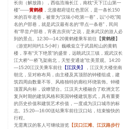
长街（解放路），西临浩瀚长江，南枕“天下江山第一
楼”——
黄鹤楼
，北接都府堤红色景区，是一条长150
米的百年老巷，被誉为“汉味小吃第一巷”，以“小吃”闻
名的户部巷，就是武汉最有名的“早点一条巷”，民间
有“早尝户部巷，宵夜吉庆街”之说，是来武汉的游人必
到的景点。12:30—14:20黄鹤楼乘车前往
【黄鹤楼】
（游览时间约1.5小时）巍峨耸立于武昌蛇山的黄鹤
楼，享有“天下绝景”的盛誉，远眺武汉三镇，观武汉长
江大桥“一桥飞架南北，天堑变通途”壮美景观。14:20
—15:20江汉关乘车前往
【江汉关】
，江汉关大楼坐南
朝北，呈对称布局，由主楼及其顶部的钟楼组成，建
筑四周由数量不等、风格独特的廊柱环绕装饰。钟楼
顶置风向标，设瞭望台。江汉关大楼融合了欧洲文艺
复兴时期的建筑风格和英国钟楼建筑形式，具有重要
的历史价值和建筑艺术价值，一度成为汉口城市的标
志。15:20—16:00送站乘车前往汉口站，结束愉快的
行程。
无需离汉的客人可继续游览
【汉口江滩、江汉路步行