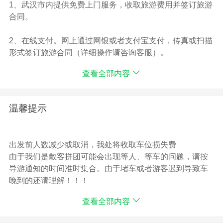
由于黄鹤楼是团体票，报名时为成人，实际为60-65岁老
1、武汉市内提供免费上门服务，收取旅游费用并签订旅游
人退费20元/人，实际为65周岁以上老人退费40元/人。
合同。
3、用餐敬请自理。
4、导游优秀专职导游讲解服务。
2、在线支付。网上通过网银或者支付宝支付，传真或扫描
5、优惠人群仅含车位及导游服务费，其余产生自理。
形式签订旅游合同（详细操作请咨询客服）。
6、购物全程不进购物店。
查看全部内容
7、保险含旅行社责任险，请游客务必购买旅游意外险。
3、地址：武汉市武昌区中南路中建广场C座26楼（乘地铁
到中南路）
温馨提示
出发前人数减少或取消，我处将收取车位损失费
由于我们是散客拼团可能会出现等人、等车的问题，请按
导游通知的时间准时集合。由于堵车或者游客迟到导致车
晚到的还请理解！！！
本行程的散团点为最后一个景点，不送回早上上车的位
查看全部内容
置，在不减少景点的情况下，我方有调整行程先后顺序的
权利。