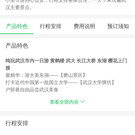
小吴导游热心负责，行程安排整体合理，一天下来玩遍武
汉主要景点。
产品特色
行程安排
费用说明
预订须知
产品特色
纯玩武汉市内一日游 黄鹤楼 武大 长江大桥 东湖 樱花上门
接
最精华：游大美东湖——【磨山景区】
打卡近代中国第一批国立大学——【武汉大学牌坊】
户部巷自由品尝武汉美食
游名楼之首——【黄鹤楼】，领略两江四岸风光
查看全部内容
观中国现存最早的三座海关大楼之一——【江汉关】
最放心：专职导游讲解，贴心服务
最超值：含黄鹤楼门票
行程安排
最省心：全程专车，三大上车点，省心省力