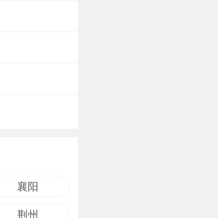
襄阳
荆州