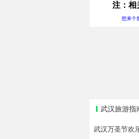
注：相
想来个舒
武汉旅游指
武汉万圣节欢