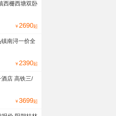
乌镇西栅西塘双卧
2690
￥
起
乌镇南浔一价全
2390
￥
起
酒店 高铁三/
3699
￥
起