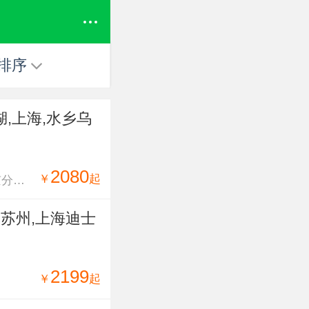
排序
,上海,水乡乌
2080
￥
起
京分公
,苏州,上海迪士
2199
￥
起