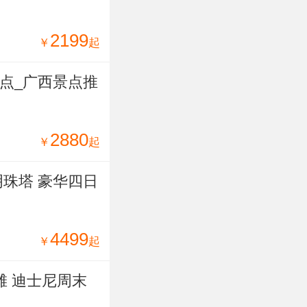
2199
￥
起
景点_广西景点推
2880
￥
起
明珠塔 豪华四日
4499
￥
起
滩 迪士尼周末