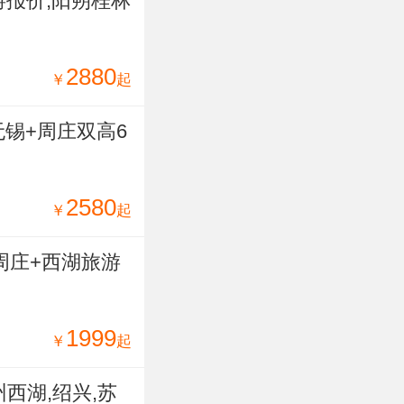
游报价,阳朔桂林
2880
￥
起
无锡+周庄双高6
2580
￥
起
周庄+西湖旅游
1999
￥
起
西湖,绍兴,苏