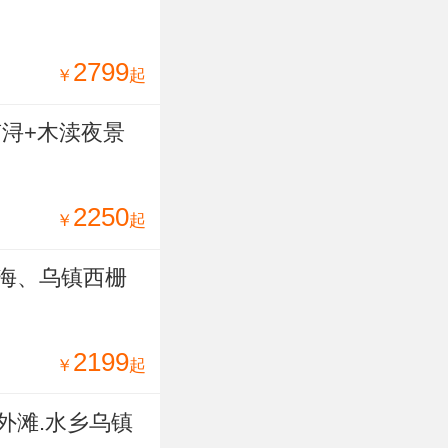
2799
￥
起
南浔+木渎夜景
2250
￥
起
海、乌镇西栅
2199
￥
起
外滩.水乡乌镇