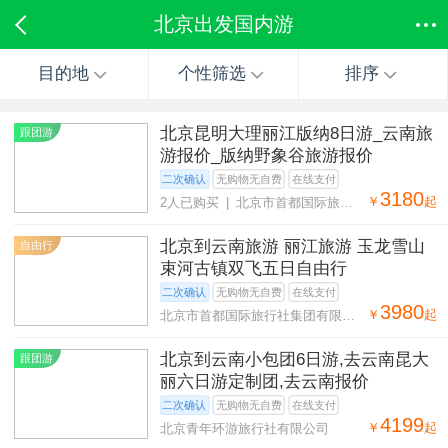
北京出发国内游
目的地
个性筛选
排序
北京昆明大理丽江版纳8日游_云南旅
跟团游
游报价_版纳野象谷旅游报价
二次确认
无购物无自费
在线支付
3180
￥
起
2人已购买 | 北京市首都国际旅行
社集团有限公司北京分公司
北京到云南旅游 丽江旅游 玉龙雪山
自由行
束河古镇双飞五日自由行
二次确认
无购物无自费
在线支付
3980
￥
起
北京市首都国际旅行社集团有限公
司第二十八营业部
北京到云南小包团6日游,去云南昆大
跟团游
丽六日游定制团,去云南报价
二次确认
无购物无自费
在线支付
4199
￥
起
北京青年环游旅行社有限公司