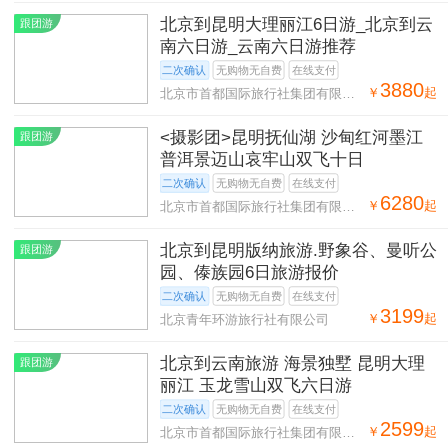
北京到昆明大理丽江6日游_北京到云
跟团游
南六日游_云南六日游推荐
二次确认
无购物无自费
在线支付
3880
￥
起
北京市首都国际旅行社集团有限公
司北京分公司
<摄影团>昆明抚仙湖 沙甸红河墨江
跟团游
普洱景迈山哀牢山双飞十日
二次确认
无购物无自费
在线支付
6280
￥
起
北京市首都国际旅行社集团有限公
司第二十八营业部
北京到昆明版纳旅游.野象谷、曼听公
跟团游
园、傣族园6日旅游报价
二次确认
无购物无自费
在线支付
3199
￥
起
北京青年环游旅行社有限公司
北京到云南旅游 海景独墅 昆明大理
跟团游
丽江 玉龙雪山双飞六日游
二次确认
无购物无自费
在线支付
2599
￥
起
北京市首都国际旅行社集团有限公