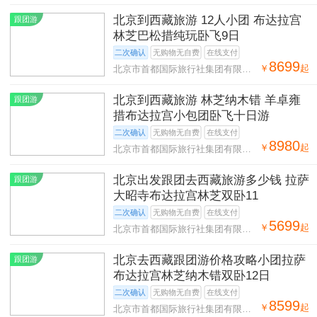
司第二十八营业部
北京到西藏旅游 12人小团 布达拉宫
跟团游
林芝巴松措纯玩卧飞9日
二次确认
无购物无自费
在线支付
8699
￥
起
北京市首都国际旅行社集团有限公
司第二十八营业部
北京到西藏旅游 林芝纳木错 羊卓雍
跟团游
措布达拉宫小包团卧飞十日游
二次确认
无购物无自费
在线支付
8980
￥
起
北京市首都国际旅行社集团有限公
司第二十八营业部
北京出发跟团去西藏旅游多少钱 拉萨
跟团游
大昭寺布达拉宫林芝双卧11
二次确认
无购物无自费
在线支付
5699
￥
起
北京市首都国际旅行社集团有限公
司第二十八营业部
北京去西藏跟团游价格攻略小团拉萨
跟团游
布达拉宫林芝纳木错双卧12日
二次确认
无购物无自费
在线支付
8599
￥
起
北京市首都国际旅行社集团有限公