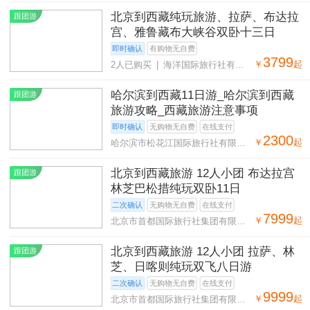
北京到西藏纯玩旅游、拉萨、布达拉
跟团游
宫、雅鲁藏布大峡谷双卧十三日
即时确认
有购物无自费
3799
￥
起
2人已购买 | 海洋国际旅行社有限
责任公司北京四通桥门市部
哈尔滨到西藏11日游_哈尔滨到西藏
跟团游
旅游攻略_西藏旅游注意事项
即时确认
无购物无自费
在线支付
2300
￥
起
哈尔滨市松花江国际旅行社有限公
司
北京到西藏旅游 12人小团 布达拉宫
跟团游
林芝巴松措纯玩双卧11日
二次确认
无购物无自费
在线支付
7999
￥
起
北京市首都国际旅行社集团有限公
司第二十八营业部
北京到西藏旅游 12人小团 拉萨、林
跟团游
芝、日喀则纯玩双飞八日游
二次确认
无购物无自费
在线支付
9999
￥
起
北京市首都国际旅行社集团有限公