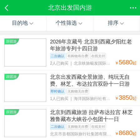
北京出发国内游
目的地
个性筛选
排序
2026年京藏号 北京到西藏夕阳红老
跟团游
年旅游专列十四日游
二次确认
有购物有自费
在线支付
5680
￥
起
2人已购买 | 北京铁旅银发国际旅
行社有限公司
北京出发西藏全景旅游、纯玩无自
跟团游
费、林芝、布达拉宫双卧十一日游
即时确认
无购物无自费
3850
￥
起
1人已购买 | 海洋国际旅行社有限
责任公司北京四通桥门市部
北京到西藏旅游 拉萨布达拉宫 林芝
跟团游
雅鲁藏布大峡谷小包团十一日
二次确认
无购物无自费
在线支付
8680
￥
起
北京市首都国际旅行社集团有限公
司第二十八营业部