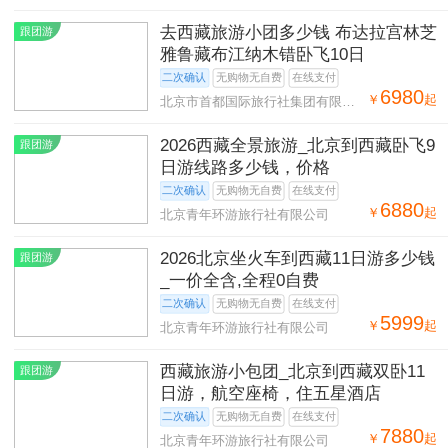
司第二十八营业部
去西藏旅游小团多少钱 布达拉宫林芝
跟团游
雅鲁藏布江纳木错卧飞10日
二次确认
无购物无自费
在线支付
6980
￥
起
北京市首都国际旅行社集团有限公
司第二十八营业部
2026西藏全景旅游_北京到西藏卧飞9
跟团游
日游线路多少钱，价格
二次确认
无购物无自费
在线支付
6880
￥
起
北京青年环游旅行社有限公司
2026北京坐火车到西藏11日游多少钱
跟团游
_一价全含,全程0自费
二次确认
无购物无自费
在线支付
5999
￥
起
北京青年环游旅行社有限公司
西藏旅游小包团_北京到西藏双卧11
跟团游
日游，航空座椅，住五星酒店
二次确认
无购物无自费
在线支付
7880
￥
起
北京青年环游旅行社有限公司