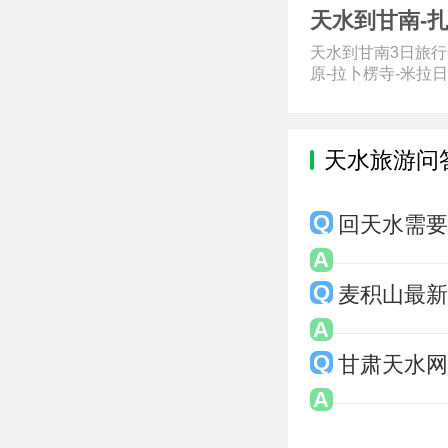
天水到甘南-扎
天水到甘南3日旅行
原-拉卜楞寺-米拉日巴
天水旅游问
回天水需
麦积山最
甘肃天水