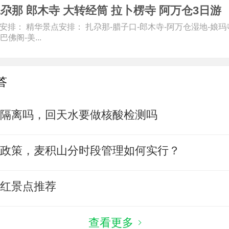
尕那 郎木寺 大转经筒 拉卜楞寺 阿万仓3日游
安排： 精华景点安排： 扎尕那-腊子口-郎木寺-阿万仓湿地-娘玛
佛阁-美...
答
要隔离吗，回天水要做核酸检测吗
新政策，麦积山分时段管理如何实行？
网红景点推荐
查看更多