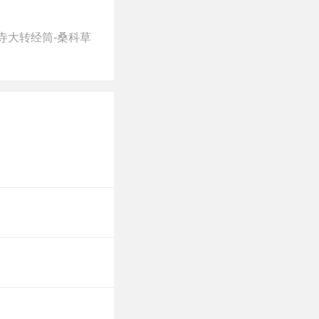
寺大转经筒-桑科草