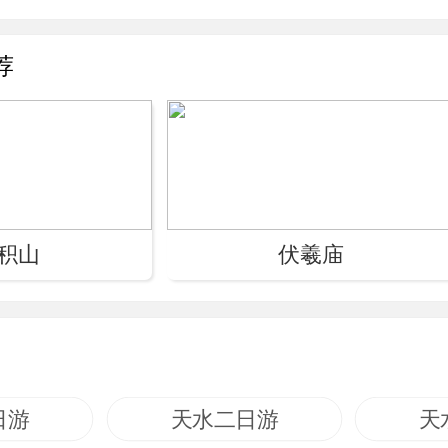
荐
积山
伏羲庙
日游
天水二日游
天