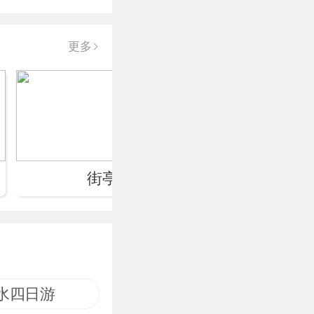
更多
街亭温泉
麦
水四日游