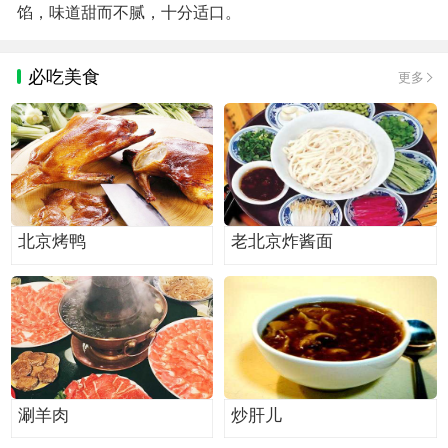
馅，味道甜而不腻，十分适口。
必吃美食
更多
北京烤鸭
老北京炸酱面
涮羊肉
炒肝儿