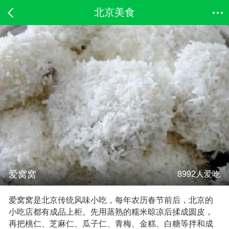
北京美食
爱窝窝
8992人爱吃
爱窝窝是北京传统风味小吃，每年农历春节前后，北京的
小吃店都有成品上柜。先用蒸熟的糯米晾凉后揉成圆皮，
再把桃仁、芝麻仁、瓜子仁、青梅、金糕、白糖等拌和成