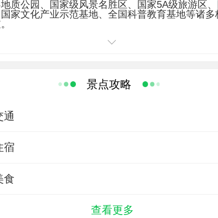
地质公园、国家级风景名胜区、国家5A级旅游区
-廊涿高速，在廊涿高速路段先路过“涞水出口”然后是“涞
、国家文化产业示范基地、全国科普教育基地等诸多
坡。
转张涿高速的路口。
质历史的缩影，是14亿年自然造化的传奇，集五
唯美的画卷演绎着山与水的相逢，天与地的约定。
有三条幽深峡谷：海棠峪、十悬峡、蝎子沟，形
故称 “百里峡”。峡谷内奇岩耸立、绝壁万仞、草木横
型嶂谷地貌。这里特有的地质景观、动植物资源及清
景点攻略
幽、润”的天然百里画廊，堪称大自然的奇迹。
长35华里的深涧，峡谷内翠壁兀立、直插云天。
交通
泉飞瀑，一路是奇险的“老虎嘴”、狭窄的“一线天”、
宏大的“天桥”等奇绝壮景，令人目不暇接，拍手叫
野生海棠开满沟谷，花团锦簇，清香四溢。
住宿
华里，因十几处造型各异的悬崖而得名。进入深谷，
帘洞”、弧形悬崖形成的“不见天”、令人费解的“怪峰”
等景点接连映入眼帘。
美食
景观涵盖了14亿年地质历史的奇观，《三国演义
记》等多部大型影视剧中关于蜀道、梁山、西域峻岭
年5月，全国政协副主席胡绳在百里峡视察时，欣然题
查看更多