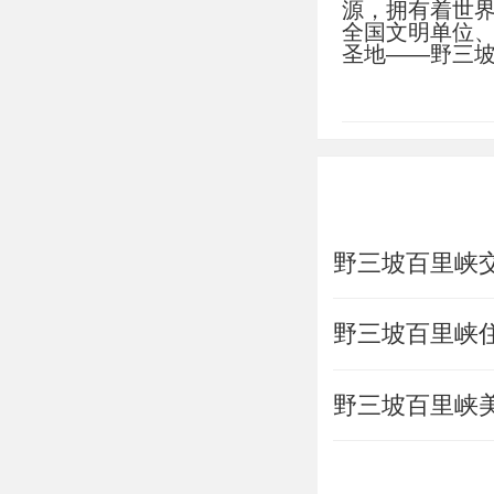
源，拥有着世界
速 -- 转 -
全国文明单位
圣地——野三
水东出口”就是
这里是华北地
精华，用一幅
野三坡西南部
长105华里，
是罕见的岩溶
构成“雄、奇、
海棠峪是一条
野三坡百里峡
是峡谷溪流、山
首观音”、规模
节，海棠峪内
野三坡百里峡
十悬峡长45
布、灵芝山“水
的“雄狮出世”
野三坡百里峡
百里峡的奇特
传》、《西游
拍摄。1994
峡”。