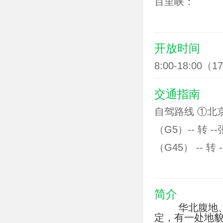
百里峡：
A.免票政策：
证、70岁（不
开放时间
B.优惠政策：
8:00-18:00
份证可至景区
交通指南
自驾路线 ①北京
（G5）-- 转 
（G45） -- 转
（G95）-- 
（G18） -- 转 
简介
三坡出口 -- 
华北腹地、京
定，有一处地
廊涿高速 -- 