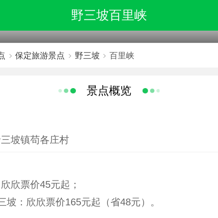
野三坡百里峡
点
保定旅游景点
野三坡
百里峡
景点概览
野三坡镇苟各庄村
欣欣票价45元起；
三坡：欣欣票价165元起（省48元）。