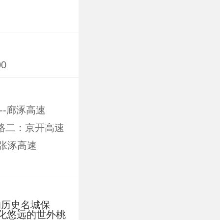
残疾人凭残疾
老人持老年证或身
0
。
--廊涿高速
 线路二：京开高速
- 张涿高速
线路：荣乌高速
速(G95) -- 野
 -- 转 --
历史名城保
化悠远的世外桃
”； 注意：京昆高