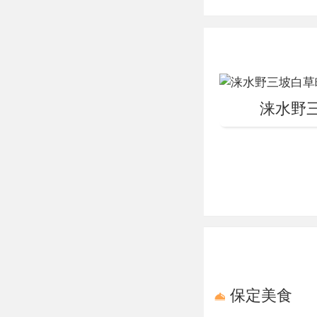
野三坡大剧院
家AAAAA级
米，舞台面积1
野三坡大剧院
蹈史画《印象野
艺，为观众呈上
涞水野
从远古人类到
了野三坡的历
保定美食