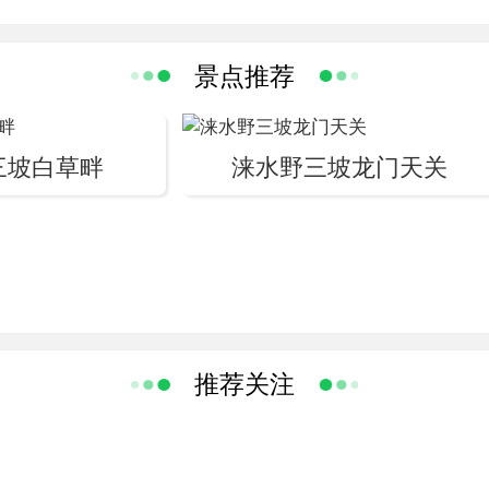
坐落在风景秀丽的世界地质公园、国家级重点风
旅游区、国家森林公园——百里峡景区。剧场总占地面积
200平方米，设有不同档次的观众席位3500座。
景点推荐
，打造了以涞水、野三坡悠久历史及厚重文化为
三坡》，用世界顶级的声光电技术、300专业演员
了 一场精美绝伦的视觉盛宴。
三坡白草畔
涞水野三坡龙门天关
华夏始祖，从古代的名人志士到近代的抗日英烈
史文化精髓。精彩在视觉与听觉里感受，文明在感悟
推荐关注