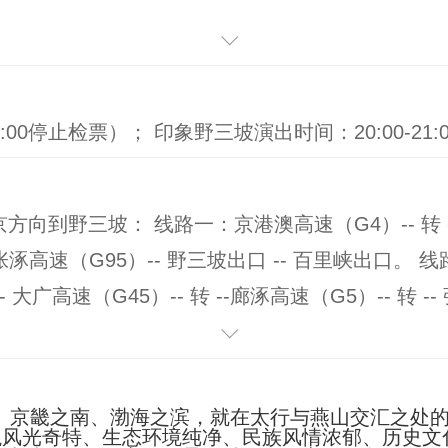
身高1.2米（不含）以下儿童、现役军官凭军官证、
含)以上老人持老年证或身份证免费。
学生持学生证、60周岁（含）--70周岁（含）之间
（17:00停止检票）； 印象野三坡演出时间：20:00-21:0
购景区优惠票（上述优惠政策，需到景区自行购买）
方向到野三坡： 线路一：京港澳高速（G4）-- 转 
--张涿高速（G95）-- 野三坡出口 -- 百里峡出口。
 -- 大广高速（G45）-- 转 --廊涿高速（G5）-- 转 -
野三坡出口 -- 百里峡出口。 ②天津方向到野三坡： 
--大广高速(G45) -- 转 --廊涿高速(G5) -- 转 --张涿高
百里峡出口。 ③石家庄方向到野三坡 线路：京昆高速（G5）
畿之南、渤海之滨，就在太行与燕山交汇之处的
貌风光奇特、生态环境纯净、民族风情浓郁、历史文
转 --张涿高速（G95）--“野三坡出口”，“百里峡出口