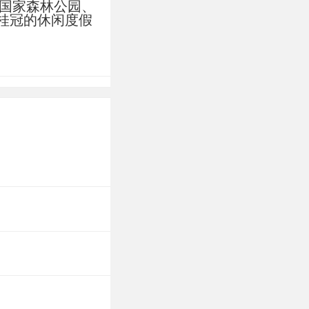
、国家森林公园、
水东出口”，过“涞
桂冠的休闲度假
岳神秀，凝天地
如鹿角排列，全
生、气势宏伟，
新的生态环境，
漫步谷底，身边
 惟妙惟肖的“回
绝。每逢仲夏时
“抻牛湖”瀑
、 峭崖剔透
》、《水浒
的场景都曾在此
词：“天下第一