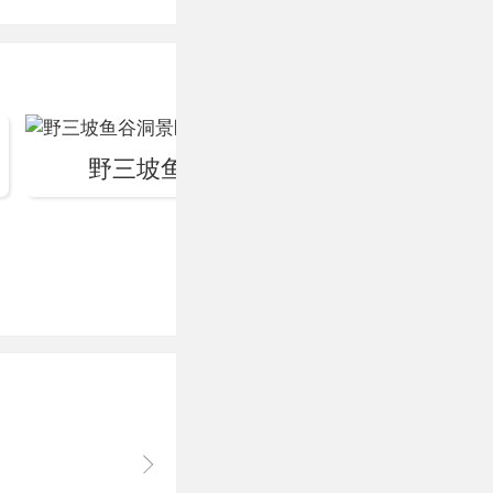
景名胜区、国
15000平方
主线的大型舞
炉火纯青的技
野三坡鱼谷洞景区
野三
，鲜活的表现
与震撼里传递。