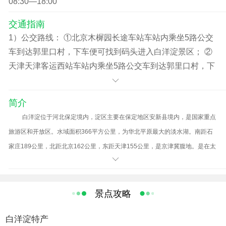
08:30—18:00
交通指南
1）公交路线： ①北京木樨园长途车站车站内乘坐5路公交
车到达郭里口村，下车便可找到码头进入白洋淀景区； ②
天津天津客运西站车站内乘坐5路公交车到达郭里口村，下
车便可找到码头进入白洋淀景区。 2）自驾路线： ①北京
——荷花大观园：北京西三环六里桥向西直行上京石高
简介
速；在京石高速公路“117km”和“119km”标牌之间(亦徐水口
白洋淀位于河北保定境内，淀区主要在保定地区安新县境内，是国家重点
前行约2km，注意是前行，别出口)由京石高速换至保津高
旅游区和开放区。水域面积366平方公里，为华北平原最大的淡水湖。南距石
速；向天津方向行驶约15km到容城出口出高速口；见“安新
家庄189公里，北距北京162公里，东距天津155公里，是京津冀腹地。是在太
白洋淀”路标（亦出口后右拐），再行驶约15km处丁字路口
行山前的永定河和滹沱河冲积扇交汇处的扇缘洼地上汇水形成。现有大小淀泊
（见第一个虹绿灯）左转东行，约1公里即看到“北国江
143个，其中以白洋淀较大，总称白洋淀。面积336平方千米。水产资源丰富，
南”—旅游码头 ； ②北京南三环 → 玉泉营 → 106国道（北
淡水鱼有50多种，白洋淀由堤防围护，淀内壕沟纵横，河淀相通，田园交错，
景点攻略
京至开封） → 霸州右转 → 上保津高速，在霸州口领卡 →
水村掩映。淀上波光荡漾，水鸟啁啾，芦苇婆娑，荷香暗送，构成了一幅生态
雄县东收费站下高速（或保津省路） → 沿保津高速雄县引
白洋淀特产
美景。素有华北明珠之称、亦有“北国江南、北地西湖”之誉。2007年，保定市
线东线 → 行车约20公里到雄县县城 → 进入县城。顺主路