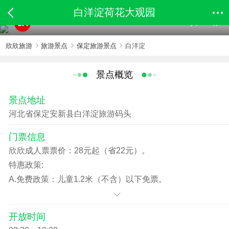
白洋淀荷花大观园
共117张
5A
欣欣旅游
旅游景点
保定旅游景点
白洋淀
景点概览
景点地址
河北省保定安新县白洋淀旅游码头
门票信息
欣欣成人票票价：28元起（省22元）。
特惠政策:
A.免费政策：儿童1.2米（不含）以下免票。
B.优惠政策：儿童身高1.2米（含）以上持学生证，60周岁
（不含）以上持老人证购景区优惠票。（具体政策以景区
开放时间
当天披露为准）