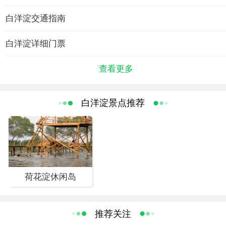
白洋淀景区经国家旅游局正式批准为国家5A级旅游景区。
一直走便可到达白洋淀温泉城牌楼路口（就是到达温泉城
白洋淀交通指南
白洋淀
文化
前的十字路口）左转一直走，看着右手边第二个路口右
转，一直走便可到达郭里口码头 ； ③市区内：容安公路—
红色文化
白洋淀详细门票
育才西路—建设大街—旅游路—旅游码头。
抗日战争时期，在淀泊相连、苇壕纵横的白洋淀上，有一支神出鬼没、来
无影去无踪的队伍。他们时而化装成渔民，巧端敌人岗楼；时而出没在敌人运
查看更多
送物资的航线上，截获军火物资；时而深入敌人的心脏，为民除掉通敌的汉
奸；时而头顶荷叶，嘴衔苇管，隐蔽芦苇丛中，伏击敌人保运船。这支令敌人
白洋淀景点推荐
闻风丧胆，却让百姓欢欣鼓舞的队伍，就是活跃在白洋淀上的抗日武装——雁
翎队。
他们利用淀内沟壕纵横、港汊众多、千顷芦苇荡、万亩荷花塘得天独厚的
地理环境，发挥白洋淀人谙习水性的特点，在共产党的领导下，英勇顽强、机
智灵活，同日寇展开了水上游击战。驾小船用打野鸭子、打大雁的火枪和大抬
荷花淀休闲岛
杆消灭了大量日本鬼子，切断了敌人的水上运输线。他们除汉奸、端岗楼、打
伏击，谱写了一曲人民战争的赞歌。智取十方院岗楼、夜袭大淀头岗楼、巧用
推荐关注
矛盾端岗楼等对日抗战的英雄事迹至今广为流传。在白洋淀人民长期抗战过程