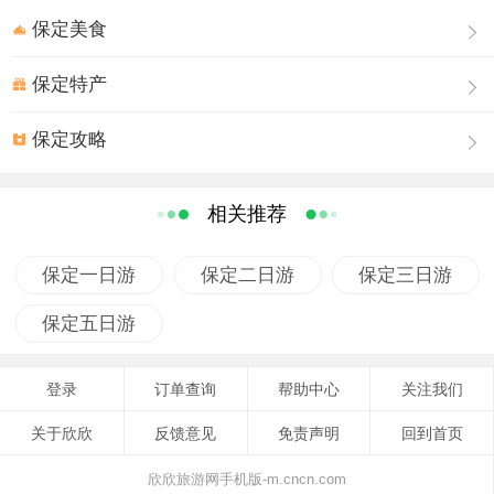
中，逐渐形成了敢于斗争、机智灵活的雁翎精神，体现了中华民族的民族性格
保定美食
和民族气节。岁月磨平了多少当年曾辉煌一时的往事，而雁翎精神却伴随着历
史的发展教育了一代又一代人。
保定特产
位于白洋淀文化苑内的雁翎队纪念馆，占地面积为1666平方米，有260多
幅珍贵历史图片和100多件实物，是抗日战争时期，军民浴血奋战抗击敌人的
保定攻略
见证。雁翎队纪念馆设有序厅、全面抗战的爆发与冀中抗日根据地的建立、侵
华日军在白洋淀的暴行、雁翎队与水上游击战、喜迎抗日战争的胜利、继承革
相关推荐
命传统弘扬雁翎精神、影视厅等多个展示厅。通过大量历史照片、文字、图表
等文献资料和实物，真实地再现了雁翎队从成立到抗战胜利的光辉历程。游人
保定一日游
保定二日游
保定三日游
到白洋淀雁翎队纪念馆，还可以模仿当年雁翎队打鬼子的场景，进行水上练
保定五日游
兵，寓传统的战争生活于当代的和平场景，寓教于乐。
荷花文化
登录
订单查询
帮助中心
关注我们
西淀风荷为原新安八景之一，被誉为“淀上仙境”，自然野生荷花，称之为荷
关于欣欣
反馈意见
免责声明
回到首页
花大世界。春季游览，淀水清清，小荷初露尖角，叶儿覆水含露，清丽可人；
欣欣旅游网手机版-m.cncn.com
盛夏观赏，微风轻拂，碧波荡漾，荷红苇绿天蓝水清，满淀的荷花亭亭玉立，