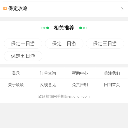
中高呼着：“共产党万岁！乡亲们：永别了！”纵身跳下悬
保定攻略
崖。这就是著名的狼牙山五勇士。 五勇士跳崖后，马
宝玉、胡德林、胡福才为国捐躯，壮烈牺牲，葛振林、宋
学义被悬崖上的树枝挂住而得救。
相关推荐
保定一日游
保定二日游
保定三日游
保定五日游
登录
订单查询
帮助中心
关注我们
关于欣欣
反馈意见
免责声明
回到首页
欣欣旅游网手机版-m.cncn.com