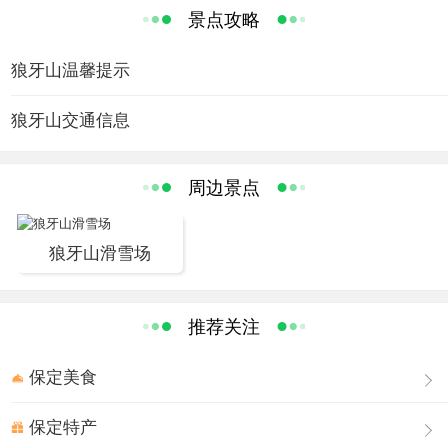
米，西北两面均为峭壁悬崖，山势险峻，东南两面稍缓，
景点攻略
乐——岭东——狼牙山/（线路2）保定——满城——石井
各有一条羊肠小路通向主峰“闫王鼻子”、“小鬼脸”等险要之
——坨南——独乐——岭东——狼牙山
处非贴壁不可逾越。离山顶１００米处有一小片开阔地，
狼牙山温馨提示
开阔地南面山崖旁有一棵古松，松下有一块巨石上面刻有
棋盘，故称“棋盘坨”，相传为神仙之遗物。
狼牙山交通信息
抗日战争时期，狼牙山是著名的抗日根据地。１９４
１年９月２５日，晋察冀军区一分区一团七连六班五名战
周边景点
士为掩护主力部队转移，牵着２５００人的日本侵略军上
了狼牙山，狡猾的日本鬼子还以为追上了我军的大部队。
狼牙山滑雪场
班长马宝玉、副班长葛振林和战士胡德林、胡福才、宋学
义５人，发扬自我牺牲精神，把敌人引到悬崖绝路。在战
斗中他们的子弹打光了、手榴弹打光了、就用石头砸，最
推荐关注
后活动的石头也没有了，他们坚持了整整一天的时间，我
们的大部队已安全转移，胜利完成了党交给的任务，这
保定美食
时，他们也到了狼牙山的顶峰，面对黑呀呀的一片鬼子，
他们毫不畏惧，砸烂了枪支，挺胸走向悬崖绝壁，面对空
保定特产