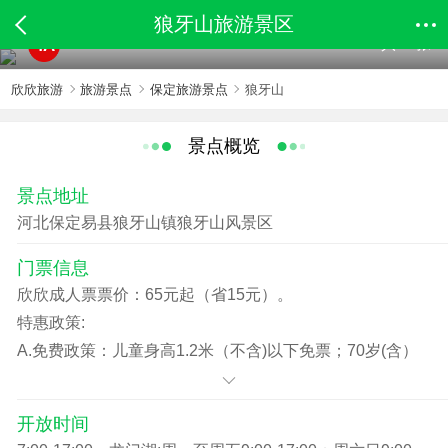
狼牙山旅游景区
共33张
4A
欣欣旅游
旅游景点
保定旅游景点
狼牙山
景点概览
景点地址
河北保定易县狼牙山镇狼牙山风景区
门票信息
欣欣成人票票价：65元起（省15元）。
特惠政策:
A.免费政策：儿童身高1.2米（不含)以下免票；70岁(含）
以上的老人持身份证免票；军官证、残疾证免票。
B.优惠政策：1.2米（含）以上的学生持学生证40元；60周
开放时间
岁（含）—69周岁（含）的老人持老年证40元。