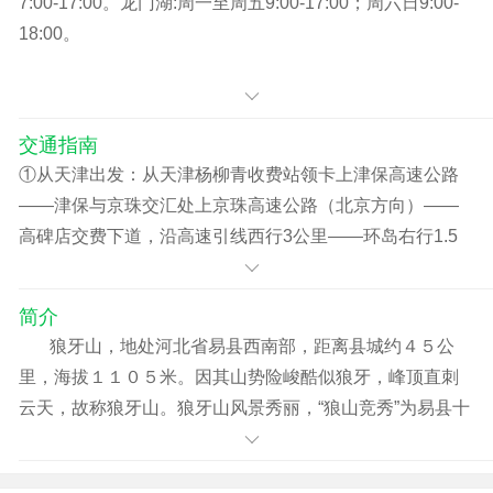
7:00-17:00。龙门湖:周一至周五9:00-17:00；周六日9:00-
18:00。
交通指南
①从天津出发：从天津杨柳青收费站领卡上津保高速公路
——津保与京珠交汇处上京珠高速公路（北京方向）——
高碑店交费下道，沿高速引线西行3公里——环岛右行1.5
公里——环岛绕半周西行——112国道——涞水县城——易
县县城——继续沿112国道西行，到县城西铁道口（不过铁
简介
道）左转西行，过北易水大桥，沿易（县）满（城县）路
狼牙山，地处河北省易县西南部，距离县城约４５公
向西南行驶45公里抵达狼牙山下，开车上坡抵狼牙山停车
里，海拔１１０５米。因其山势险峻酷似狼牙，峰顶直刺
场 ②从石家庄出发：（线路1）石家庄——保定——满城
云天，故称狼牙山。狼牙山风景秀丽，“狼山竞秀”为易县十
——坨南——独乐——岭东——狼牙山/（线路2）石家庄
景之一。狼牙山东西、南北约长１５公里，面积为２２５
——保定——满城——山北——独乐——岭东——狼牙山
平方公里。它有“五坨三十六峰”，主峰莲花瓣海拔１１０５
③保定到狼牙山：（线路1）保定——满城——山北——独