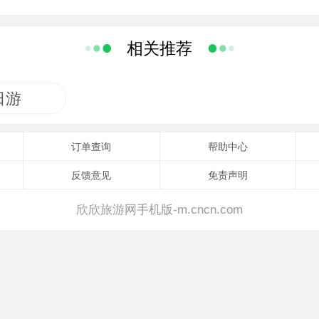
瓶、盒、灯、炉等日常生活用具为主，另有一些陈设
丰富。
相关推荐
日游
订单查询
帮助中心
反馈意见
免责声明
欣欣旅游网手机版-m.cncn.com