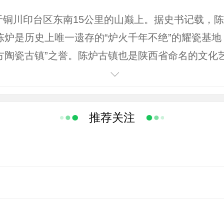
铜川印台区东南15公里的山巅上。据史书记载，陈
陈炉是历史上唯一遗存的“炉火千年不绝”的耀瓷基
方陶瓷古镇”之誉。陈炉古镇也是陕西省命名的文化
 陈炉古镇山川秀美，陶瓷文化历史悠久，积淀深厚
绵五里，炉火杂陈，彻夜明朗”，所谓“郁郁千家烟火
为古时“同官八景”之一。陈炉的民俗与陶瓷密切相
推荐关注
的陶瓷文化内涵。陈炉民居年代久远。陶腹、陶穴、
；瓷片铺路，富有油画效果，极具观赏性，被誉为“
1400多年的历史，是宋元以后著名的古耀州窑
年间曾创造了年产八百万件瓷器的业绩。陈炉枕骨瓷
火焰”的记载，北宋时制瓷业达到鼎盛，以烧造青、
代至今，一直是西北地方最重要的瓷业生产基地。其