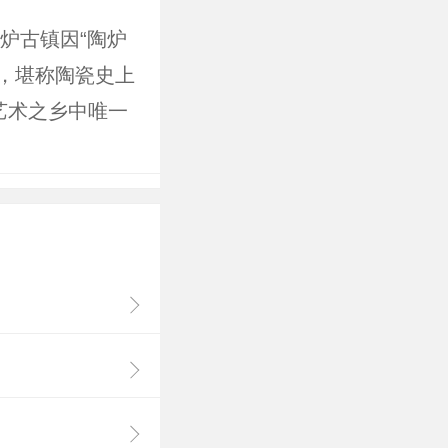
炉古镇因“陶炉
地，堪称陶瓷史上
艺术之乡中唯一
。史载“陶场南
迷”，以“炉山
关，民居、民膳、
罐罐垒墙，依山
脚下的艺术”。
延续生产的唯一
窑早在唐代就
白、黑和酱釉瓷
瓷制品以碗、