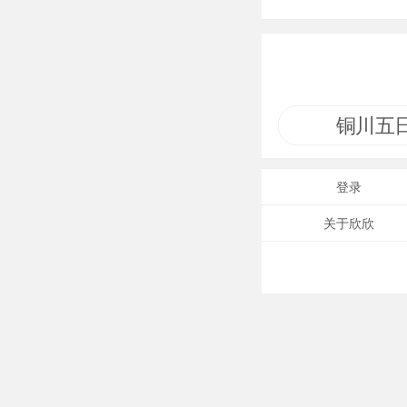
盘、盆、罐、
等，釉色种类
铜川五
登录
关于欣欣