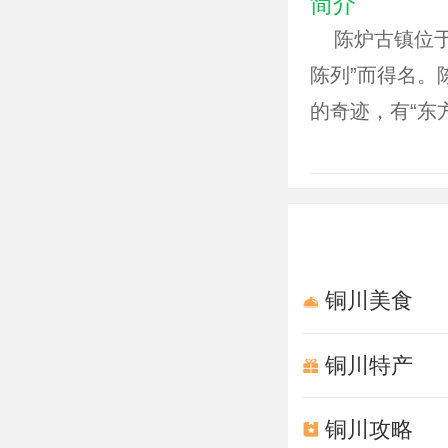
简介
陈炉古镇位于
陈列”而得名。
的奇迹，有“东
的陶瓷之乡。
北三里，东西延
不夜”的美誉列
民艺蕴藏丰厚
排布，密如蜂房
铜川美食
陈炉镇制瓷已有
窑场，清乾隆
铜川特产
有“炉火膛里翻
铜川攻略
而出名，自元