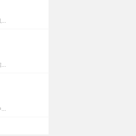
..
..
..