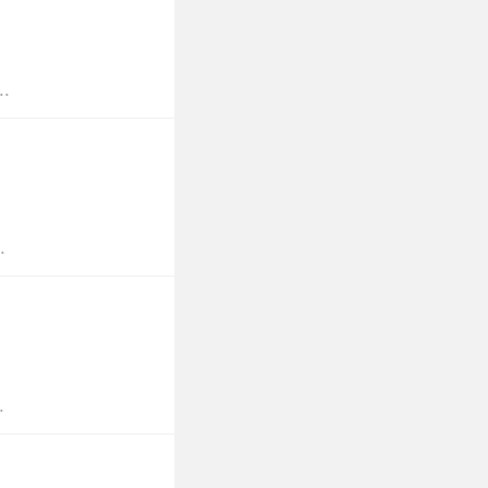
.
.
.