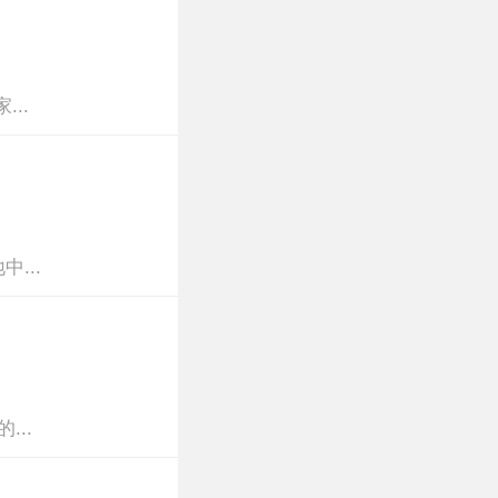
..
...
..