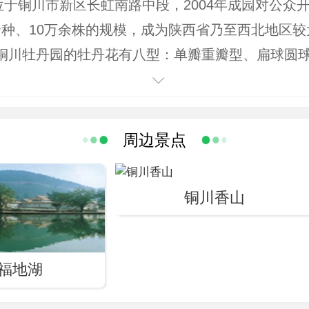
铜川市新区长虹南路中段，2004年成园对公众
种、10万余株的规模，成为陕西省乃至西北地区较
铜川牡丹园的牡丹花有八型：单瓣重瓣型、扁球圆
型。彩有八色，红黄兰白、黑绿紫粉。名贵品种有姚
荷、御衣黄、大金粉、白莲香、大叶黄、菱花湛露、
迎日、赛贵妃、首紫红等。另有芍药、月季6万余
周边景点
斗艳。 铜川牡丹园通常4月牡丹开放时开园供游客
月的牡丹旅游节，期间有赏牡丹、品小吃、看秦腔
铜川香山
动。
福地湖