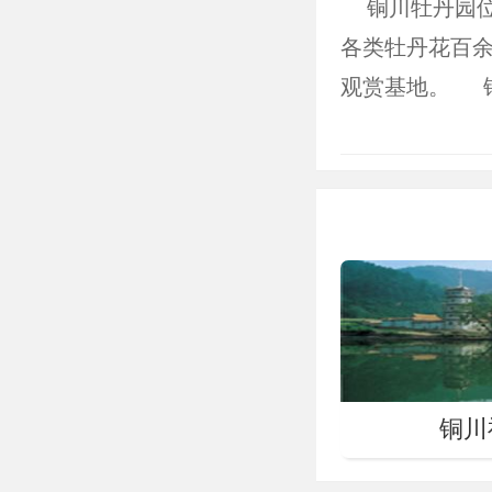
铜川牡丹园位于
各类牡丹花百余
观赏基地。 
型、玫瑰绣球
巧对、雁落粉
紫、秦红、红霞
开，满园争奇
时举办为期1个
休闲、娱乐活
铜川