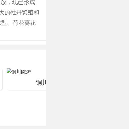
开放，现已形成
大的牡丹繁殖和
球型、荷花葵花
黄、魏紫、银红
瑶池春、葛中
株。每逢春季盛
游览赏花，并同
等一系列文化、
铜川陈炉
陕甘边照