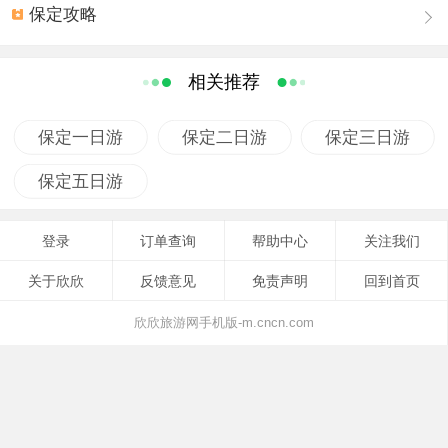
保定攻略
新类型。峰林造型独特，千姿百态。夏季，山中多云雾，
云海佛光频现，整个景区可以用雄、奇、险、幻四个字来
概括。
相关推荐
白石山植被茂密，动植物种类繁多，是华北地区物种多
样性中心区之一。不少专家认为白石山是一个集“黄山之
保定一日游
保定二日游
保定三日游
奇，华山之险、张家界之秀”的旅游胜地。白石山不仅山奇
保定五日游
而且水美，以高山、峡谷、溪流、瀑布景观为主的十瀑峡
景区是白石山脚下的一条峡谷。泉水在峡谷巨石之间流
登录
订单查询
帮助中心
关注我们
淌，跌宕为瀑，留连为潭，峡谷两侧山体陡峻，怪石罗
列，景观别致。到了晚上，一定要去拒马河源头的白杨绿
关于欣欣
反馈意见
免责声明
回到首页
地间走走，听溪流淙淙，看泽塘遍野，走在其间，清凉绕
欣欣旅游网手机版-m.cncn.com
体，暑意顿消。