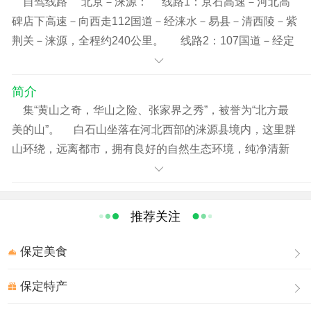
自驾线路 北京－涞源： 线路1：京石高速－河北高
碑店下高速－向西走112国道－经涞水－易县－清西陵－紫
荆关－涞源，全程约240公里。 线路2：107国道－经定
兴至易县－走112国道－经清西陵－紫荆关－涞源。全程约
200公里。 铁路 从北京南乘坐7095次（北京南-太
简介
原）列车直达。（发车时间-6：37） 从北京南乘坐7197
集“黄山之奇，华山之险、张家界之秀”，被誉为“北方最
次（北京南-涞源）列车直达。（发车时间-17：40）
美的山”。 白石山坐落在河北西部的涞源县境内，这里群
山环绕，远离都市，拥有良好的自然生态环境，纯净清新
的空气，凉爽宜人的气候。暑期平均温度只有21.7度。
白石山山体高大，奇峰林立，具有良好的天然生态环
境。地貌景观独特，人文旅游资源丰富，是一个集地质、
推荐关注
科研、教学、观赏、旅游为一体的天然地质公园。
白石山因山体遍布白色大理石而得名，核心的大理岩峰
保定美食
林处于原始自然状态，具有很高的科学价值和观赏价值。
白石山海拔高，坡度陡，悬崖绝壁，最高峰海拔2096米，
保定特产
拥有我国唯一的大理岩峰林地貌，是我国峰林地貌的一种