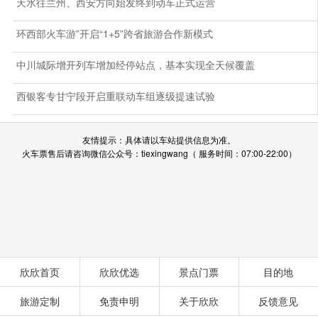
天水往兰州、西安方向始发终到动车正式运营
环西部火车游”开启“1+5”跨省旅游合作新模式
中川城际增开列车增加经停站点，基本实现全天候覆盖
西银客专甘宁段开启重联动车组逐级提速试验
友情提示：具体请以车站提供信息为准。
火车票售后请咨询微信公众号：tiexingwang（ 服务时间：07:00-22:00）
欣欣首页
欣欣优选
景点门票
目的地
旅游定制
免责申明
关于欣欣
反馈意见