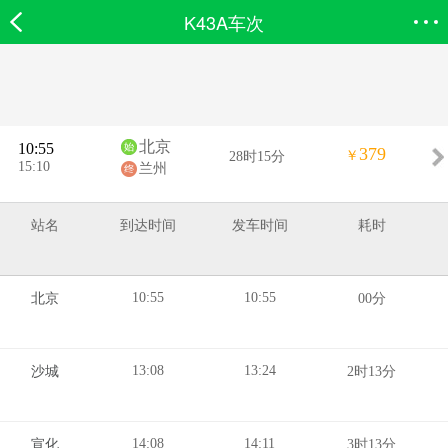
K43A车次
欣欣首页
搜索
全部分类
登录欣欣
北京
10:55
379
￥
28时15分
15:10
兰州
站名
到达时间
发车时间
耗时
10:55
10:55
北京
00分
13:08
13:24
沙城
2时13分
14:08
14:11
宣化
3时13分