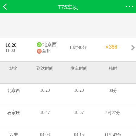
T75车次
欣欣首页
搜索
全部分类
登录欣欣
北京西
16:20
388
￥
18时40分
11:00
兰州
站名
到达时间
发车时间
耗时
16:20
16:20
北京西
00分
18:47
18:57
石家庄
2时27分
04:03
04:15
西安
11时43分