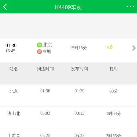
K4409车次
欣欣首页
搜索
全部分类
登录欣欣
北京
01:30
0
￥
15时15分
16:45
白城
站名
到达时间
发车时间
耗时
01:30
01:30
北京
00分
03:03
03:15
唐山北
1时33分
05:25
05:37
山海关
3时55分