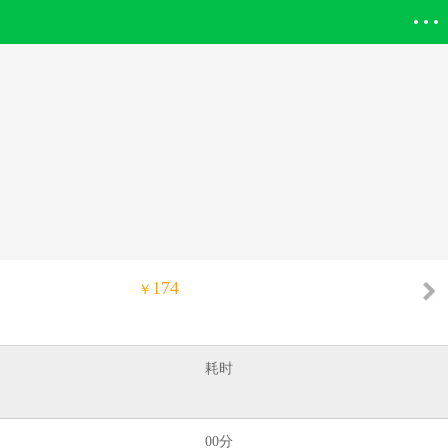
登录欣欣
174
￥
耗时
00分