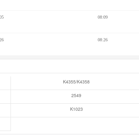
05
08:09
26
08:26
K4355/K4358
2549
K1023