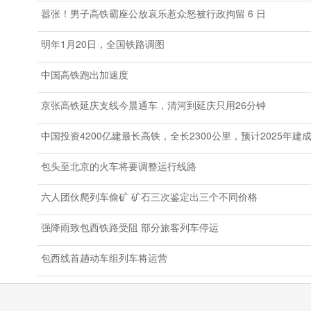
嚣张！男子高铁霸座公放哀乐惹众怒被行政拘留 6 日
明年1月20日，全国铁路调图
中国高铁跑出加速度
京张高铁延庆支线今晨通车，清河到延庆只用26分钟
中国投资4200亿建最长高铁，全长2300公里，预计2025年建
包头至北京的火车将要调整运行线路
六人团伙爬列车偷矿 矿石三次鉴定出三个不同价格
强降雨致包西铁路受阻 部分旅客列车停运
包西线首趟动车组列车将运营