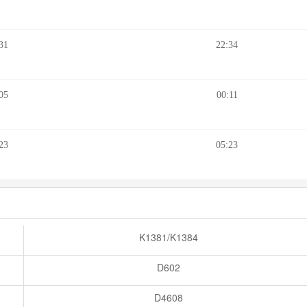
31
22:34
05
00:11
23
05:23
K1381/K1384
D602
D4608