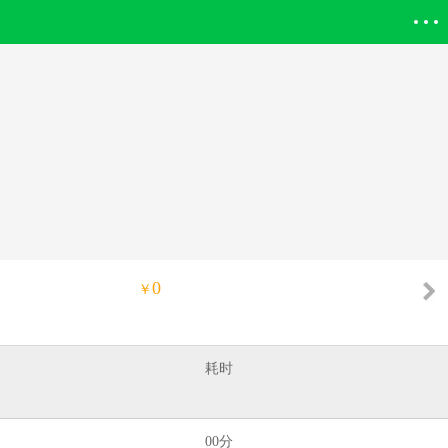
登录欣欣
0
￥
耗时
00分