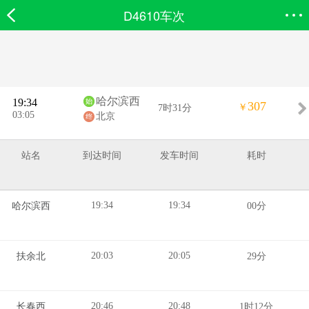
D4610车次
欣欣首页
搜索
全部分类
登录欣欣
哈尔滨西
19:34
307
￥
7时31分
03:05
北京
站名
到达时间
发车时间
耗时
19:34
19:34
哈尔滨西
00分
20:03
20:05
扶余北
29分
20:46
20:48
长春西
1时12分