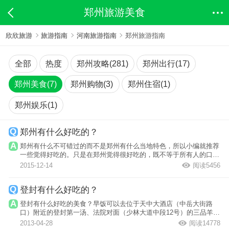
郑州旅游美食
欣欣旅游
旅游指南
河南旅游指南
郑州旅游指南
全部
热度
郑州攻略(281)
郑州出行(17)
郑州美食(7)
郑州购物(3)
郑州住宿(1)
郑州娱乐(1)
郑州有什么好吃的？
郑州有什么不可错过的而不是郑州有什么当地特色，所以小编就推荐
一些觉得好吃的。只是在郑州觉得很好吃的，既不等于所有人的口
味，也不等于...
2015-12-14
阅读5456
登封有什么好吃的？
登封有什么好吃的美食？早饭可以去位于天中大酒店（中岳大街路
口）附近的登封第一汤、法院对面（少林大道中段12号）的三品羊肉
糊辣汤品尝当...
2013-04-28
阅读14778