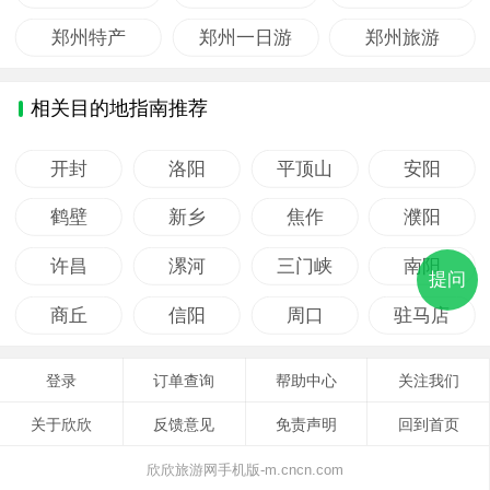
郑州特产
郑州一日游
郑州旅游
相关目的地指南推荐
开封
洛阳
平顶山
安阳
鹤壁
新乡
焦作
濮阳
许昌
漯河
三门峡
南阳
提问
商丘
信阳
周口
驻马店
登录
订单查询
帮助中心
关注我们
关于欣欣
反馈意见
免责声明
回到首页
欣欣旅游网手机版-m.cncn.com