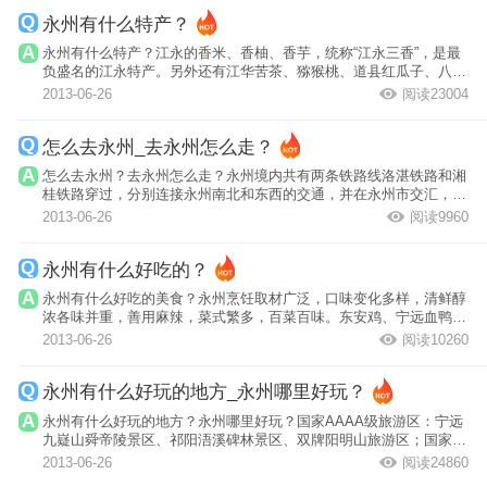
永州有什么特产？
永州有什么特产？江永的香米、香柚、香芋，统称“江永三香”，是最
负盛名的江永特产。另外还有江华苦茶、猕猴桃、道县红瓜子、八宝
被、黑糊...
2013-06-26
阅读23004
怎么去永州_去永州怎么走？
怎么去永州？去永州怎么走？永州境内共有两条铁路线洛湛铁路和湘
桂铁路穿过，分别连接永州南北和东西的交通，并在永州市交汇，形
成枢纽位置...
2013-06-26
阅读9960
永州有什么好吃的？
永州有什么好吃的美食？永州烹饪取材广泛，口味变化多样，清鲜醇
浓各味并重，善用麻辣，菜式繁多，百菜百味。东安鸡、宁远血鸭、
零陵喝螺、...
2013-06-26
阅读10260
永州有什么好玩的地方_永州哪里好玩？
永州有什么好玩的地方？永州哪里好玩？国家AAAA级旅游区：宁远
九嶷山舜帝陵景区、祁阳浯溪碑林景区、双牌阳明山旅游区；国家
AAA级旅游区：...
2013-06-26
阅读24860