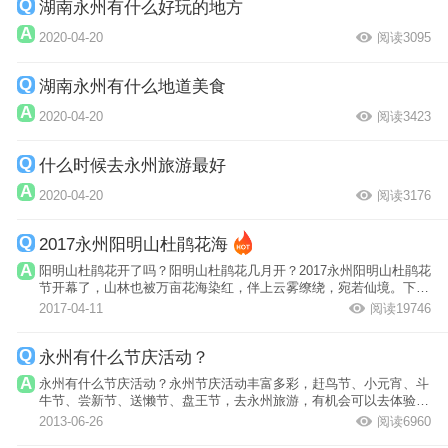
湖南永州有什么好玩的地方
2020-04-20
阅读3095
湖南永州有什么地道美食
2020-04-20
阅读3423
什么时候去永州旅游最好
2020-04-20
阅读3176
2017永州阳明山杜鹃花海
阳明山杜鹃花开了吗？阳明山杜鹃花几月开？2017永州阳明山杜鹃花
节开幕了，山林也被万亩花海染红，伴上云雾缭绕，宛若仙境。下面
一一介绍20...
2017-04-11
阅读19746
永州有什么节庆活动？
永州有什么节庆活动？永州节庆活动丰富多彩，赶鸟节、小元宵、斗
牛节、尝新节、送懒节、盘王节，去永州旅游，有机会可以去体验一
下当地的传...
2013-06-26
阅读6960