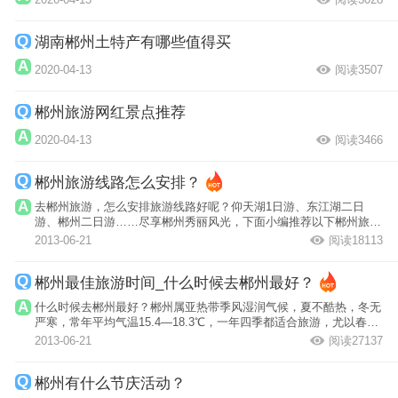
湖南郴州土特产有哪些值得买
2020-04-13
阅读3507
郴州旅游网红景点推荐
2020-04-13
阅读3466
郴州旅游线路怎么安排？
去郴州旅游，怎么安排旅游线路好呢？仰天湖1日游、东江湖二日
游、郴州二日游……尽享郴州秀丽风光，下面小编推荐以下郴州旅游
线路供大家出...
2013-06-21
阅读18113
郴州最佳旅游时间_什么时候去郴州最好？
什么时候去郴州最好？郴州属亚热带季风湿润气候，夏不酷热，冬无
严寒，常年平均气温15.4—18.3℃，一年四季都适合旅游，尤以春秋
两季为佳。
2013-06-21
阅读27137
郴州有什么节庆活动？