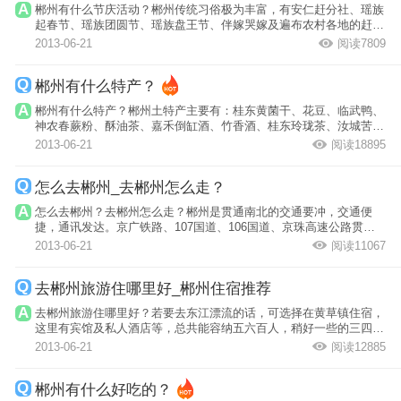
郴州有什么节庆活动？郴州传统习俗极为丰富，有安仁赶分社、瑶族
起春节、瑶族团圆节、瑶族盘王节、伴嫁哭嫁及遍布农村各地的赶圩
场等。
2013-06-21
阅读7809
郴州有什么特产？
郴州有什么特产？郴州土特产主要有：桂东黄菌干、花豆、临武鸭、
神农春蕨粉、酥油茶、嘉禾倒缸酒、竹香酒、桂东玲珑茶、汝城苦丁
茶、资兴狗...
2013-06-21
阅读18895
怎么去郴州_去郴州怎么走？
怎么去郴州？去郴州怎么走？郴州是贯通南北的交通要冲，交通便
捷，通讯发达。京广铁路、107国道、106国道、京珠高速公路贯穿
全境。交通基础...
2013-06-21
阅读11067
去郴州旅游住哪里好_郴州住宿推荐
去郴州旅游住哪里好？若要去东江漂流的话，可选择在黄草镇住宿，
这里有宾馆及私人酒店等，总共能容纳五六百人，稍好一些的三四十
元／床位，...
2013-06-21
阅读12885
郴州有什么好吃的？