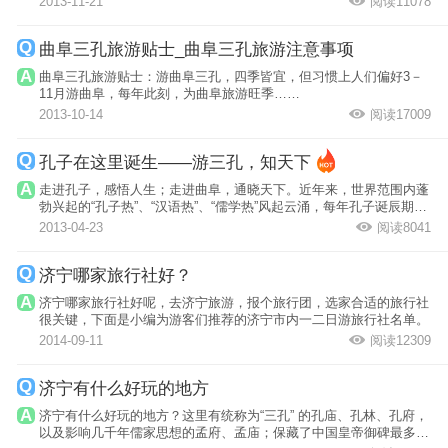
2013-11-21
阅读11078
曲阜三孔旅游贴士_曲阜三孔旅游注意事项
曲阜三孔旅游贴士：游曲阜三孔，四季皆宜，但习惯上人们偏好3－
11月游曲阜，每年此刻，为曲阜旅游旺季……
2013-10-14
阅读17009
孔子在这里诞生——游三孔，知天下
走进孔子，感悟人生；走进曲阜，通晓天下。近年来，世界范围内蓬
勃兴起的“孔子热”、“汉语热”、“儒学热”风起云涌，每年孔子诞辰期间
举...
2013-04-23
阅读8041
济宁哪家旅行社好？
济宁哪家旅行社好呢，去济宁旅游，报个旅行团，选家合适的旅行社
很关键，下面是小编为游客们推荐的济宁市内一二日游旅行社名单。
2014-09-11
阅读12309
济宁有什么好玩的地方
济宁有什么好玩的地方？这里有统称为“三孔” 的孔庙、孔林、孔府，
以及影响几千年儒家思想的孟府、孟庙；保藏了中国皇帝御碑最多、