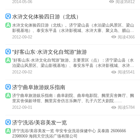
规模最...
2014-05-06
阅读35812
水浒文化体验四日游（北线）
水浒文化体验四日游（北线）。济宁梁山县（水泊梁山风景区、梁山
影视基地）、泰安东平县（水浒影视城、水浒大寨、聚义岛、腊山国
家森林公园...
2012-09-02
阅读4366
“好客山东·水浒文化自驾游”旅游
“好客山东·水浒文化自驾游”旅游。主要景区（点）：济宁梁山县（水
泊梁山风景区、梁山影视基地）、泰安东平县（水浒影视城、水浒大
寨、聚...
2012-09-02
阅读5541
济宁曲阜旅游娱乐指南
济宁曲阜旅游娱乐指南：曲阜剧院、曲阜电影院、阙里宾舍舞厅、阙
里宾舍保龄球馆、阙里宾舍仿古乐舞厅、孔子六艺大剧院……
2012-09-01
阅读5784
济宁洗浴/美容美发一览
济宁洗浴/美容美发一览 华安专业洗浴保健中心 吴泰路 2606666
2398069 海阔天空洗浴广场有限公司