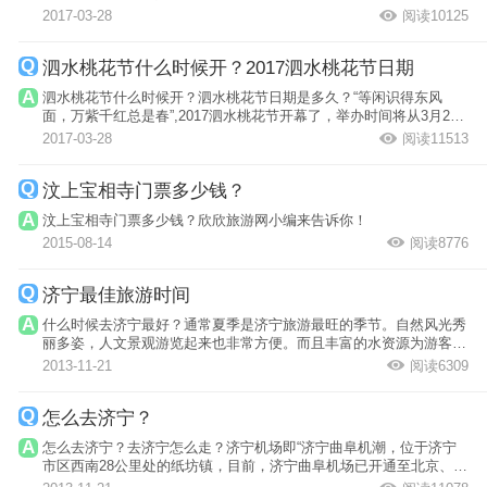
2017-03-28
阅读10125
泗水桃花节什么时候开？2017泗水桃花节日期
泗水桃花节什么时候开？泗水桃花节日期是多久？“等闲识得东风
面，万紫千红总是春”,2017泗水桃花节开幕了，举办时间将从3月25
日持续到4月1...
2017-03-28
阅读11513
汶上宝相寺门票多少钱？
汶上宝相寺门票多少钱？欣欣旅游网小编来告诉你！
2015-08-14
阅读8776
济宁最佳旅游时间
什么时候去济宁最好？通常夏季是济宁旅游最旺的季节。自然风光秀
丽多姿，人文景观游览起来也非常方便。而且丰富的水资源为游客游
泳、嬉水提...
2013-11-21
阅读6309
怎么去济宁？
怎么去济宁？去济宁怎么走？济宁机场即“济宁曲阜机潮，位于济宁
市区西南28公里处的纸坊镇，目前，济宁曲阜机场已开通至北京、上
海、广州、...