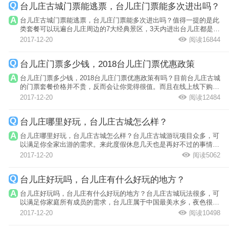
台儿庄古城门票能逃票，台儿庄门票能多次进出吗？
台儿庄古城门票能逃票，台儿庄门票能多次进出吗？值得一提的是此
类套餐可以玩遍台儿庄周边的7大经典景区，3天内进出台儿庄都是免
费的。不过...
2017-12-20
阅读16844
台儿庄门票多少钱，2018台儿庄门票优惠政策
台儿庄门票多少钱，2018台儿庄门票优惠政策有吗？目前台儿庄古城
的门票套餐价格并不贵，反而会让你觉得很值。而且在线上线下购
票、换票都很...
2017-12-20
阅读12484
台儿庄哪里好玩，台儿庄古城怎么样？
台儿庄哪里好玩，台儿庄古城怎么样？台儿庄古城游玩项目众多，可
以满足你全家出游的需求。来此度假休息几天也是再好不过的事情。
下面我就三...
2017-12-20
阅读5062
台儿庄好玩吗，台儿庄有什么好玩的地方？
台儿庄好玩吗，台儿庄有什么好玩的地方？台儿庄古城玩法很多，可
以满足你家庭所有成员的需求，台儿庄属于中国最美水乡，夜色很迷
人。建议年...
2017-12-20
阅读10498