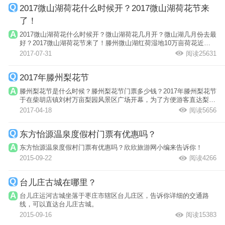
2017微山湖荷花什么时候开？2017微山湖荷花节来
了！
2017微山湖荷花什么时候开？微山湖荷花几月开？微山湖几月份去最
好？2017微山湖荷花节来了！滕州微山湖红荷湿地10万亩荷花近日
陆续盛开，下...
2017-07-31
阅读25631
2017年滕州梨花节
滕州梨花节是什么时候？滕州梨花节门票多少钱？2017年滕州梨花节
于在柴胡店镇刘村万亩梨园风景区广场开幕，为了方便游客直达梨园
景区还开通...
2017-04-18
阅读5656
东方怡源温泉度假村门票有优惠吗？
东方怡源温泉度假村门票有优惠吗？欣欣旅游网小编来告诉你！
2015-09-22
阅读4266
台儿庄古城在哪里？
台儿庄运河古城坐落于枣庄市辖区台儿庄区，告诉你详细的交通路
线，可以直达台儿庄古城。
2015-09-16
阅读15383