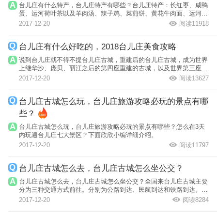
台儿庄有什么特产，台儿庄特产有哪些？台儿庄特产：长红枣、咸鸭
蛋、运河荷叶茶以及羊肉汤、辣子鸡、菜煎饼、黄花牛肉面、运河石
头大饼、张...
2017-12-20
阅读11918
台儿庄有什么好吃的，2018台儿庄美食攻略
说到台儿庄就不得不提台儿庄古城，重建后的台儿庄古城，成为世界
上继华沙、庞贝、丽江之后的第四座重建的古城，以及世界第三座二
战城市。那...
2017-12-20
阅读13627
台儿庄古城怎么玩，台儿庄旅游攻略必玩的景点有哪
些？
台儿庄古城怎么玩，台儿庄旅游攻略必玩的景点有哪些？怎么在3天
内玩遍台儿庄七大景区？下面欣欣小编详细介绍。
2017-12-20
阅读11797
台儿庄古城怎么去，台儿庄古城怎么坐公交？
台儿庄古城怎么去，台儿庄古城怎么坐公交？全国来台儿庄古城主要
分为三种交通方式前往。分别为公路到达、民航到达和铁路到达。建
议你可根据...
2017-12-20
阅读8284