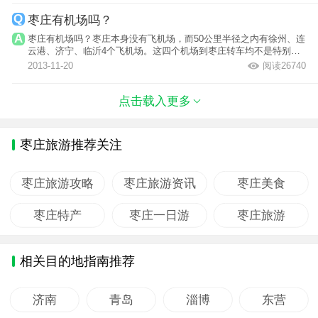
枣庄有机场吗？
枣庄有机场吗？枣庄本身没有飞机场，而50公里半径之内有徐州、连
云港、济宁、临沂4个飞机场。这四个机场到枣庄转车均不是特别麻
烦，朋友们...
2013-11-20
阅读26740
点击载入更多
枣庄旅游推荐关注
枣庄旅游攻略
枣庄旅游资讯
枣庄美食
枣庄特产
枣庄一日游
枣庄旅游
相关目的地指南推荐
济南
青岛
淄博
东营